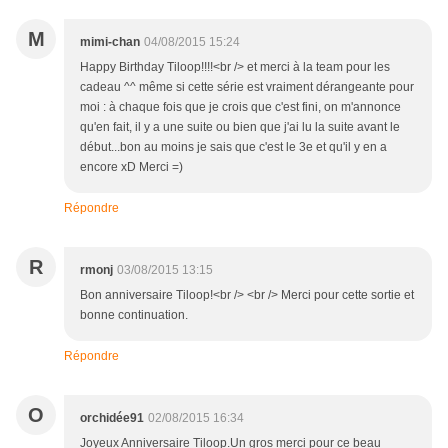
M
mimi-chan
04/08/2015 15:24
Happy Birthday Tiloop!!!!<br /> et merci à la team pour les
cadeau ^^ même si cette série est vraiment dérangeante pour
moi : à chaque fois que je crois que c'est fini, on m'annonce
qu'en fait, il y a une suite ou bien que j'ai lu la suite avant le
début...bon au moins je sais que c'est le 3e et qu'il y en a
encore xD Merci =)
Répondre
R
rmonj
03/08/2015 13:15
Bon anniversaire Tiloop!<br /> <br /> Merci pour cette sortie et
bonne continuation.
Répondre
O
orchidée91
02/08/2015 16:34
Joyeux Anniversaire Tiloop.Un gros merci pour ce beau