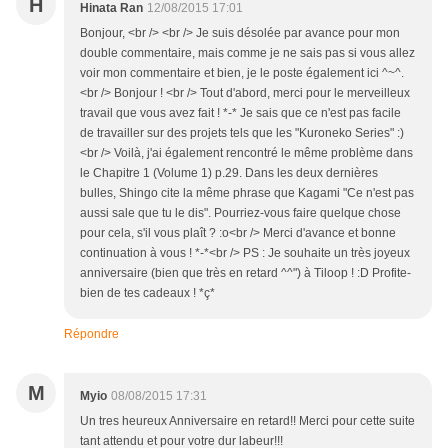
H
Hinata Ran
12/08/2015 17:01
Bonjour, <br /> <br /> Je suis désolée par avance pour mon
double commentaire, mais comme je ne sais pas si vous allez
voir mon commentaire et bien, je le poste également ici ^~^.
<br /> Bonjour ! <br /> Tout d'abord, merci pour le merveilleux
travail que vous avez fait ! *-* Je sais que ce n'est pas facile
de travailler sur des projets tels que les "Kuroneko Series" :)
<br /> Voilà, j'ai également rencontré le même problème dans
le Chapitre 1 (Volume 1) p.29. Dans les deux dernières
bulles, Shingo cite la même phrase que Kagami "Ce n'est pas
aussi sale que tu le dis". Pourriez-vous faire quelque chose
pour cela, s'il vous plaît ? :o<br /> Merci d'avance et bonne
continuation à vous ! *-*<br /> PS : Je souhaite un très joyeux
anniversaire (bien que très en retard ^^") à Tiloop ! :D Profite-
bien de tes cadeaux ! *ç*
Répondre
M
Myio
08/08/2015 17:31
Un tres heureux Anniversaire en retard!! Merci pour cette suite
tant attendu et pour votre dur labeur!!!