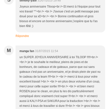
sensey-yaoi
31/07/2015 19:48
Joyeux anniversaire Tiloop<br /> Et merci à l'équipe pour tout
vos travail ^^<br /> <br /> J'avoue c'est un petit message pas
doué pour sa xD<br /> <br /> Bonne continuation et gros
bisous et encore un bonne anniversaire j’espère que tu l'as
bien fêté ;)
Répondre
M
manga fan
31/07/2015 11:54
un SUPER JOYEUX ANNIVERSAIRE à toi TILOOP !!!!!<br />
<br /> je te souhaite le meilleur, pleins de joies et de
bonheurs, de cadeaux et de gateaux, parce que oui sans
gateaux c'est pas un anniversaire, et je dirais plein de yaoi vu
le cadeau de la team !!!!<br /> <br /> merci à tous pour votre
excellent travail !<br /> <br /> en plus deux volume d'un coup,
merci pour cette super sortie !!!!<br /> <br /> et bien merci
ROSEN pour le clean, en plus tu les dis particulièrement
compliqué donc vraiment c'est super !!!<br /> <br /> et merci
aussi à KALY-PSA et SAKURA pour la traduction !<br /> <br />
et merci à tous de travailler si dure !!!<br /> <br /> gros bisoux