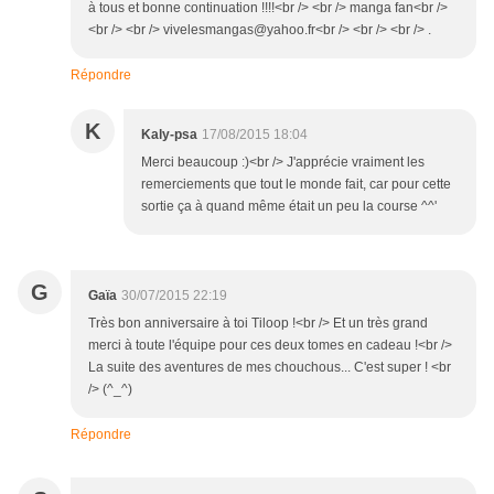
à tous et bonne continuation !!!!<br /> <br /> manga fan<br />
<br /> <br /> vivelesmangas@yahoo.fr<br /> <br /> <br /> .
Répondre
K
Kaly-psa
17/08/2015 18:04
Merci beaucoup :)<br /> J'apprécie vraiment les
remerciements que tout le monde fait, car pour cette
sortie ça à quand même était un peu la course ^^'
G
Gaïa
30/07/2015 22:19
Très bon anniversaire à toi Tiloop !<br /> Et un très grand
merci à toute l'équipe pour ces deux tomes en cadeau !<br />
La suite des aventures de mes chouchous... C'est super ! <br
/> (^_^)
Répondre