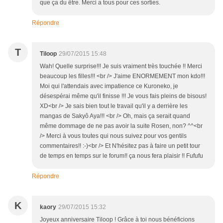
que ça du être. Merci a tous pour ces sorties.
Répondre
T
Tiloop
29/07/2015 15:48
Wah! Quelle surprise!!! Je suis vraiment très touchée !! Merci
beaucoup les filles!!! <br /> J'aime ENORMEMENT mon kdo!!!
Moi qui l'attendais avec impatience ce Kuroneko, je
désespérai même qu'il finisse !!! Je vous fais pleins de bisous!
XD<br /> Je sais bien tout le travail qu'il y a derrière les
mangas de Sakyô Aya!!! <br /> Oh, mais ça serait quand
même dommage de ne pas avoir la suite Rosen, non? ^^<br
/> Merci à vous toutes qui nous suivez pour vos gentils
commentaires!! :-)<br /> Et N'hésitez pas à faire un petit tour
de temps en temps sur le forum!! ça nous fera plaisir !! Fufufu
Répondre
K
kaory
29/07/2015 15:32
Joyeux anniversaire Tiloop ! Grâce à toi nous bénéficions