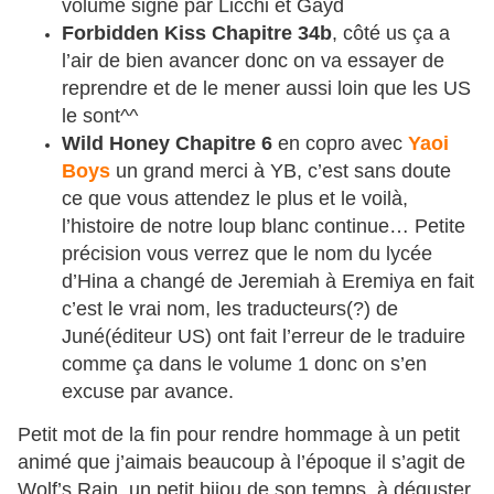
volume signé par Licchi et Gayd
Forbidden Kiss
Chapitre 34b
, côté us ça a
l’air de bien avancer donc on va essayer de
reprendre et de le mener aussi loin que les US
le sont^^
Wild Honey Chapitre 6
en copro avec
Yaoi
Boys
un grand merci à YB, c’est sans doute
ce que vous attendez le plus et le voilà,
l’histoire de notre loup blanc continue… Petite
précision vous verrez que le nom du lycée
d’Hina a changé de Jeremiah à Eremiya en fait
c’est le vrai nom, les traducteurs(?) de
Juné(éditeur US) ont fait l’erreur de le traduire
comme ça dans le volume 1 donc on s’en
excuse par avance.
Petit mot de la fin pour rendre hommage à un petit
animé que j’aimais beaucoup à l’époque il s’agit de
Wolf’s Rain, un petit bijou de son temps, à déguster