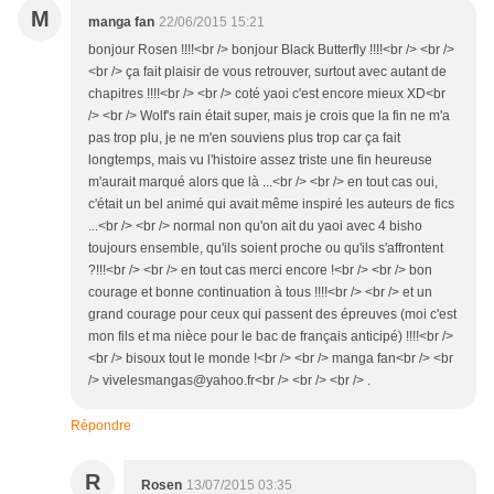
M
manga fan
22/06/2015 15:21
bonjour Rosen !!!!<br /> bonjour Black Butterfly !!!!<br /> <br />
<br /> ça fait plaisir de vous retrouver, surtout avec autant de
chapitres !!!!<br /> <br /> coté yaoi c'est encore mieux XD<br
/> <br /> Wolf's rain était super, mais je crois que la fin ne m'a
pas trop plu, je ne m'en souviens plus trop car ça fait
longtemps, mais vu l'histoire assez triste une fin heureuse
m'aurait marqué alors que là ...<br /> <br /> en tout cas oui,
c'était un bel animé qui avait même inspiré les auteurs de fics
...<br /> <br /> normal non qu'on ait du yaoi avec 4 bisho
toujours ensemble, qu'ils soient proche ou qu'ils s'affrontent
?!!!<br /> <br /> en tout cas merci encore !<br /> <br /> bon
courage et bonne continuation à tous !!!!<br /> <br /> et un
grand courage pour ceux qui passent des épreuves (moi c'est
mon fils et ma nièce pour le bac de français anticipé) !!!!<br />
<br /> bisoux tout le monde !<br /> <br /> manga fan<br /> <br
/> vivelesmangas@yahoo.fr<br /> <br /> <br /> .
Répondre
R
Rosen
13/07/2015 03:35