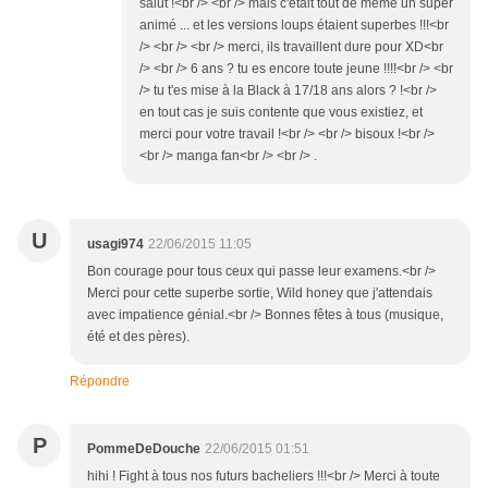
salut !<br /> <br /> mais c'était tout de même un super
animé ... et les versions loups étaient superbes !!!<br
/> <br /> <br /> merci, ils travaillent dure pour XD<br
/> <br /> 6 ans ? tu es encore toute jeune !!!!<br /> <br
/> tu t'es mise à la Black à 17/18 ans alors ? !<br />
en tout cas je suis contente que vous existiez, et
merci pour votre travail !<br /> <br /> bisoux !<br />
<br /> manga fan<br /> <br /> .
U
usagi974
22/06/2015 11:05
Bon courage pour tous ceux qui passe leur examens.<br />
Merci pour cette superbe sortie, Wild honey que j'attendais
avec impatience génial.<br /> Bonnes fêtes à tous (musique,
été et des pères).
Répondre
P
PommeDeDouche
22/06/2015 01:51
hihi ! Fight à tous nos futurs bacheliers !!!<br /> Merci à toute