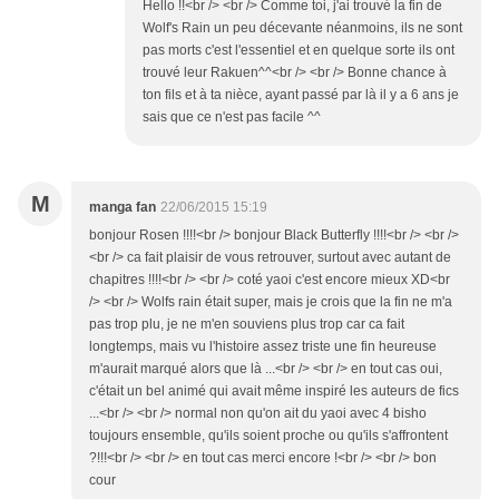
Hello !!<br /> <br /> Comme toi, j'ai trouvé la fin de
Wolf's Rain un peu décevante néanmoins, ils ne sont
pas morts c'est l'essentiel et en quelque sorte ils ont
trouvé leur Rakuen^^<br /> <br /> Bonne chance à
ton fils et à ta nièce, ayant passé par là il y a 6 ans je
sais que ce n'est pas facile ^^
M
manga fan
22/06/2015 15:19
bonjour Rosen !!!!<br /> bonjour Black Butterfly !!!!<br /> <br />
<br /> ca fait plaisir de vous retrouver, surtout avec autant de
chapitres !!!!<br /> <br /> coté yaoi c'est encore mieux XD<br
/> <br /> Wolfs rain était super, mais je crois que la fin ne m'a
pas trop plu, je ne m'en souviens plus trop car ca fait
longtemps, mais vu l'histoire assez triste une fin heureuse
m'aurait marqué alors que là ...<br /> <br /> en tout cas oui,
c'était un bel animé qui avait même inspiré les auteurs de fics
...<br /> <br /> normal non qu'on ait du yaoi avec 4 bisho
toujours ensemble, qu'ils soient proche ou qu'ils s'affrontent
?!!!<br /> <br /> en tout cas merci encore !<br /> <br /> bon
cour