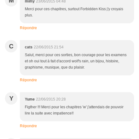
M
mimy
23/06/2015 04:48
Merci pour ces chapitres, surtout Forbidden Kiss j'y croyais
plus.
Répondre
C
cats
22/06/2015 21:54
Salut, merci pour ces sorties, bon courage pour les examens
et oh oui tout à fait d'accord wolf's rain, un bijou, histoire,
graphisme, musique, que du plaisir.
Répondre
Y
Yume
22/06/2015 20:28
Figther !!! Merci pour les chapitres 'w' j'attendais de pouvoir
lire la suite avec impatience!!
Répondre