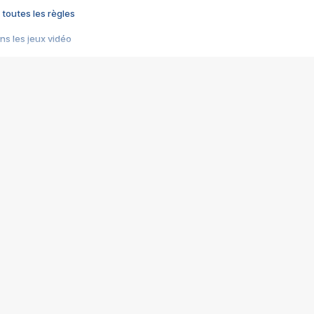
 toutes les règles
s les jeux vidéo
us choquant de Rockstar ? - Le scandale BULLY
e plus moche de Steam
du RÊVE tourne au CAUCHEMAR
pendant 8 heures
it… à tort
umiliés par un jeu vidéo
ire - Final Fantasy 8
ti un empire - Age of Empires
story DOFUS
tard, il crée l'un des pires jeux de tous les temps, MindsEye.