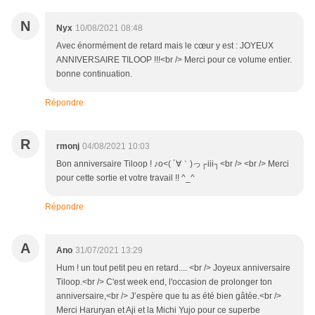
N
Nyx
10/08/2021 08:48
Avec énormément de retard mais le cœur y est : JOYEUX
ANNIVERSAIRE TILOOP !!!<br /> Merci pour ce volume entier.
bonne continuation.
Répondre
R
rmonj
04/08/2021 10:03
Bon anniversaire Tiloop ! ♪o<( ´∀｀)っ┌iii┐<br /> <br /> Merci
pour cette sortie et votre travail !! ^_^
Répondre
A
Ano
31/07/2021 13:29
Hum ! un tout petit peu en retard.... <br /> Joyeux anniversaire
Tiloop.<br /> C'est week end, l'occasion de prolonger ton
anniversaire,<br /> J’espère que tu as été bien gâtée.<br />
Merci Haruryan et Aji et la Michi Yujo pour ce superbe