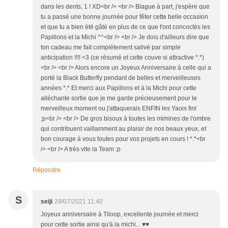
dans les dents, 1 ! XD<br /> <br /> Blague à part, j'espère que
tu a passé une bonne journée pour fêter cette belle occasion
et que tu a bien été gâté en plus de ce que t'ont concoctés les
Papillons et la Michi ^^<br /> <br /> Je dois d'ailleurs dire que
ton cadeau me fait complétement salivé par simple
anticipation !!!! <3 (ce résumé et cette couve si attractive *.*)
<br /> <br /> Alors encore un Joyeux Anniversaire à celle qui a
porté la Black Butterfly pendant de belles et merveilleuses
années *.* Et merci aux Papillons et à la Michi pour cette
alléchante sortie que je me garde précieusement pour le
merveilleux moment ou j'attaquerais ENFIN les Yaois fini
;p<br /> <br /> De gros bisoux à toutes les mimines de l'ombre
qui contribuent vaillamment au plaisir de nos beaux yeux, et
bon courage à vous toutes pour vos projets en cours ! *.*<br
/> <br /> A très vite la Team ;p
Répondre
S
seiji
29/07/2021 11:40
Joyeux anniversaire à Tiloop, excellente journée et merci
pour cette sortie ainsi qu'à la michi... ♥♥