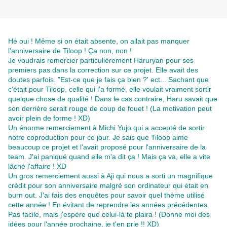
Hé oui ! Même si on était absente, on allait pas manquer
l'anniversaire de Tiloop ! Ça non, non !
Je voudrais remercier particulièrement Haruryan pour ses
premiers pas dans la correction sur ce projet. Elle avait des
doutes parfois. "Est-ce que je fais ça bien ?' ect... Sachant que
c'était pour Tiloop, celle qui l'a formé, elle voulait vraiment sortir
quelque chose de qualité ! Dans le cas contraire, Haru savait que
son derrière serait rouge de coup de fouet ! (La motivation peut
avoir plein de forme ! XD)
Un énorme remerciement à Michi Yujo qui a accepté de sortir
notre coproduction pour ce jour. Je sais que Tiloop aime
beaucoup ce projet et l'avait proposé pour l'anniversaire de la
team. J'ai paniqué quand elle m'a dit ça ! Mais ça va, elle a vite
lâché l'affaire ! XD
Un gros remerciement aussi à Aji qui nous a sorti un magnifique
crédit pour son anniversaire malgré son ordinateur qui était en
burn out. J'ai fais des enquêtes pour savoir quel thème utilisé
cette année ! En évitant de reprendre les années précédentes.
Pas facile, mais j'espère que celui-là te plaira ! (Donne moi des
idées pour l'année prochaine, je t'en prie !! XD)