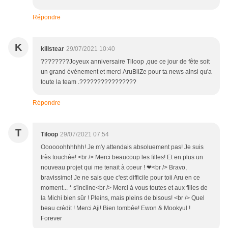
Répondre
K
killstear
29/07/2021 10:40
????????Joyeux anniversaire Tiloop ,que ce jour de fête soit
un grand évènement et merci AruBiiZe pour ta news ainsi qu'a
toute la team .????????????????
Répondre
T
Tiloop
29/07/2021 07:54
Oooooohhhhhh! Je m'y attendais absoluement pas! Je suis
très touchée! <br /> Merci beaucoup les filles! Et en plus un
nouveau projet qui me tenait à coeur ! ❤<br /> Bravo,
bravissimo! Je ne sais que c'est difficile pour toii Aru en ce
moment... * s'incline<br /> Merci à vous toutes et aux filles de
la Michi bien sûr ! Pleins, mais pleins de bisous! <br /> Quel
beau crédit ! Merci Aji! Bien tombée! Ewon & Mookyul !
Forever