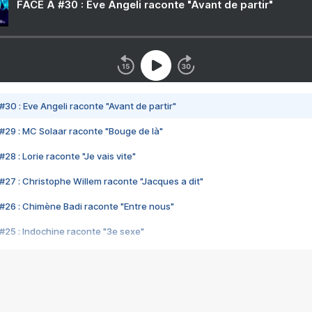
FACE A #30 : Eve Angeli raconte "Avant de partir"
#30 : Eve Angeli raconte "Avant de partir"
#29 : MC Solaar raconte "Bouge de là"
28 : Lorie raconte "Je vais vite"
#27 : Christophe Willem raconte "Jacques a dit"
#26 : Chimène Badi raconte "Entre nous"
#25 : Indochine raconte "3e sexe"
#24 : Zaho raconte "C'est chelou"
#23 : Patrick Bruel raconte "Au café des délices"
#22 : Kyo raconte "Le chemin"