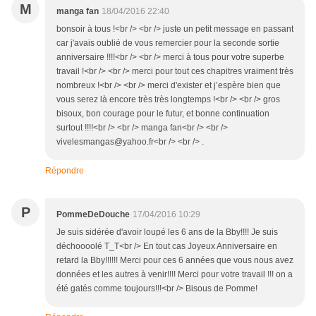
M
manga fan
18/04/2016 22:40
bonsoir à tous !<br /> <br /> juste un petit message en passant
car j'avais oublié de vous remercier pour la seconde sortie
anniversaire !!!!<br /> <br /> merci à tous pour votre superbe
travail !<br /> <br /> merci pour tout ces chapitres vraiment très
nombreux !<br /> <br /> merci d'exister et j’espère bien que
vous serez là encore très très longtemps !<br /> <br /> gros
bisoux, bon courage pour le futur, et bonne continuation
surtout !!!!<br /> <br /> manga fan<br /> <br />
vivelesmangas@yahoo.fr<br /> <br /> .
Répondre
P
PommeDeDouche
17/04/2016 10:29
Je suis sidérée d'avoir loupé les 6 ans de la Bby!!!! Je suis
déchoooolé T_T<br /> En tout cas Joyeux Anniversaire en
retard la Bby!!!!!! Merci pour ces 6 années que vous nous avez
données et les autres à venir!!!! Merci pour votre travail !!! on a
été gatés comme toujours!!!<br /> Bisous de Pomme!