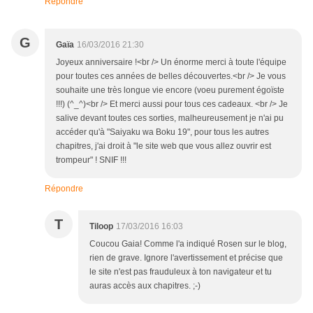
Répondre
G
Gaïa
16/03/2016 21:30
Joyeux anniversaire !<br /> Un énorme merci à toute l'équipe
pour toutes ces années de belles découvertes.<br /> Je vous
souhaite une très longue vie encore (voeu purement égoïste
!!!) (^_^)<br /> Et merci aussi pour tous ces cadeaux. <br /> Je
salive devant toutes ces sorties, malheureusement je n'ai pu
accéder qu'à "Saiyaku wa Boku 19", pour tous les autres
chapitres, j'ai droit à "le site web que vous allez ouvrir est
trompeur" ! SNIF !!!
Répondre
T
Tiloop
17/03/2016 16:03
Coucou Gaia! Comme l'a indiqué Rosen sur le blog,
rien de grave. Ignore l'avertissement et précise que
le site n'est pas frauduleux à ton navigateur et tu
auras accès aux chapitres. ;-)