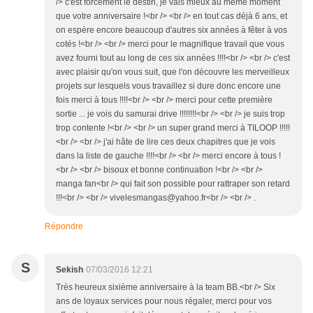
/> c'est forcément le destin, je vais mieux au même moment
que votre anniversaire !<br /> <br /> en tout cas déjà 6 ans, et
on espère encore beaucoup d'autres six années à fêter à vos
cotés !<br /> <br /> merci pour le magnifique travail que vous
avez fourni tout au long de ces six années !!!!<br /> <br /> c'est
avec plaisir qu'on vous suit, que l'on découvre les merveilleux
projets sur lesquels vous travaillez si dure donc encore une
fois merci à tous !!!!<br /> <br /> merci pour cette première
sortie ... je vois du samurai drive !!!!!!!!<br /> <br /> je suis trop
trop contente !<br /> <br /> un super grand merci à TILOOP !!!!!
<br /> <br /> j'ai hâte de lire ces deux chapitres que je vois
dans la liste de gauche !!!!<br /> <br /> merci encore à tous !
<br /> <br /> bisoux et bonne continuation !<br /> <br />
manga fan<br /> qui fait son possible pour rattraper son retard
!!!<br /> <br /> vivelesmangas@yahoo.fr<br /> <br /> .
Répondre
S
Sekish
07/03/2016 12:21
Très heureux sixième anniversaire à la team BB.<br /> Six
ans de loyaux services pour nous régaler, merci pour vos