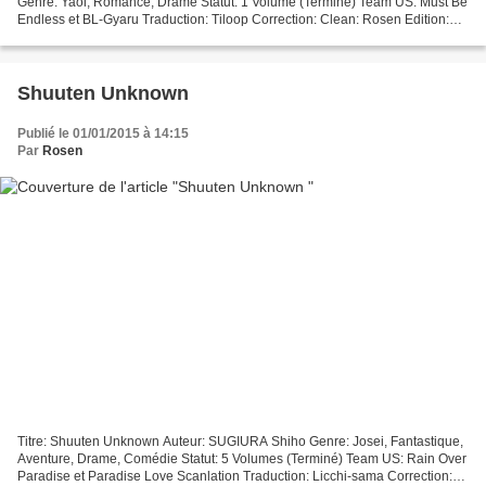
Genre: Yaoi, Romance, Drame Statut: 1 Volume (Terminé) Team US: Must Be
Endless et BL-Gyaru Traduction: Tiloop Correction: Clean: Rosen Edition:
Rosen Projet Licencié par Taifu, achetez le...
Shuuten Unknown
Publié le 01/01/2015 à 14:15
Par
Rosen
Titre: Shuuten Unknown Auteur: SUGIURA Shiho Genre: Josei, Fantastique,
Aventure, Drame, Comédie Statut: 5 Volumes (Terminé) Team US: Rain Over
Paradise et Paradise Love Scanlation Traduction: Licchi-sama Correction: