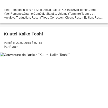
Titre: Tomodachi Ijou no Koto, Shitai Auteur: KURAHASHI Tomo Genre:
Yaoi,Romance,Drame,Comédie Statut: 1 Volume (Terminé) Team Us :
koyukiya Traduction: Rosen/Tiloop Correction: Clean: Rosen Edition: Rosen
ATTENTION: Ce projet traite de relation homosexuelle...
Kuutei Kaiko Toshi
Publié le 20/02/2015 à 07:14
Par
Rosen