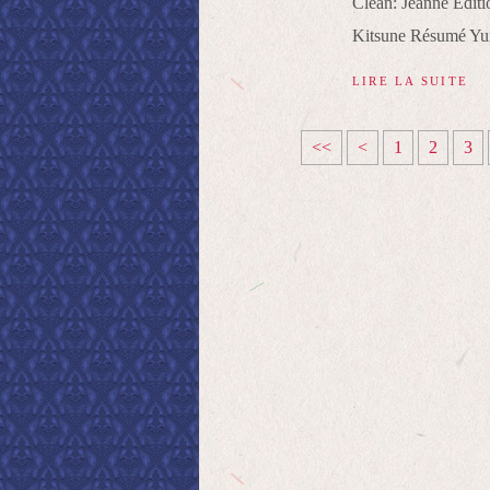
Clean: Jeanne Editi
Kitsune Résumé Yuri 
LIRE LA SUITE
<<
<
1
2
3