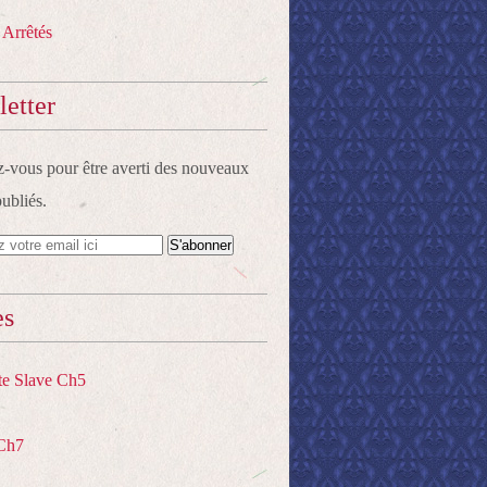
 Arrêtés
etter
vous pour être averti des nouveaux
publiés.
es
te Slave Ch5
Ch7