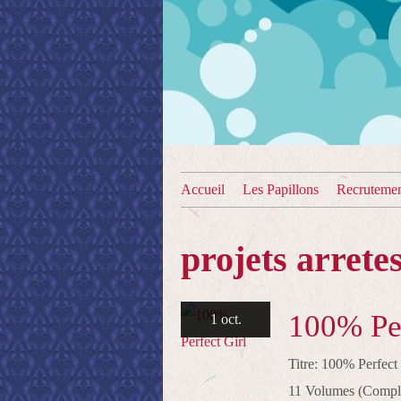
Accueil
Les Papillons
Recruteme
projets arrete
100% Per
1 oct.
Titre: 100% Perfec
11 Volumes (Comple