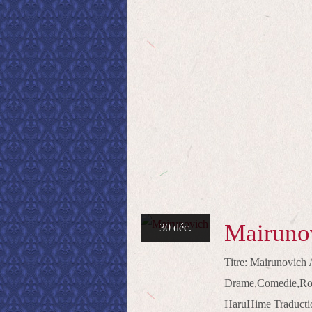
Mairuno
30 déc.
Titre: Mairunovich
Drame,Comedie,Rom
HaruHime Traducti