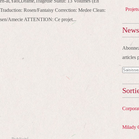
n-ai,Yaoi,Drame,Tragédie Statut: 13 Volumes (En
Projets
 Traduction: Rosen/Fantaisy Correction: Medee Clean:
osen/Amecie ATTENTION: Ce projet...
Newsl
Abonnez-
articles 
Sorti
Corpora
Milady 