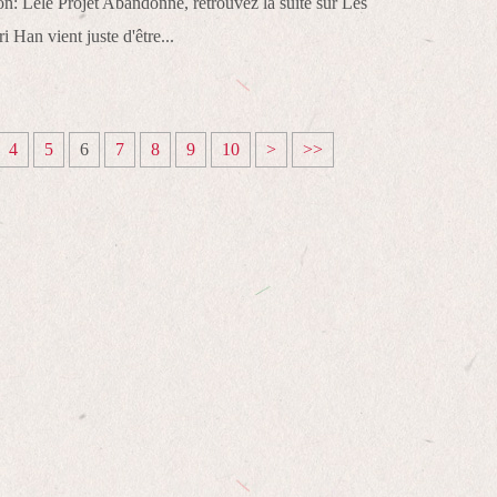
on: Lele Projet Abandonné, retrouvez la suite sur Les
Han vient juste d'être...
4
5
6
7
8
9
10
>
>>