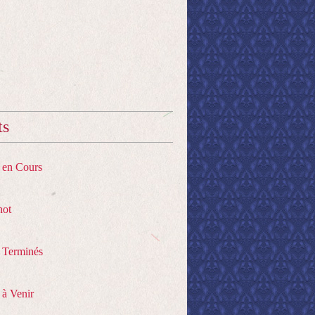
ts
s en Cours
hot
s Terminés
 à Venir