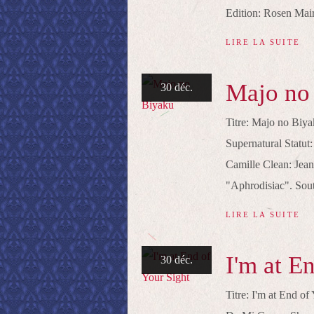
Edition: Rosen Mairu
LIRE LA SUITE
Majo no
30 déc.
Titre: Majo no Bi
Supernatural Statut
Camille Clean: Jeann
"Aphrodisiac". Soute
LIRE LA SUITE
I'm at E
30 déc.
Titre: I'm at End 