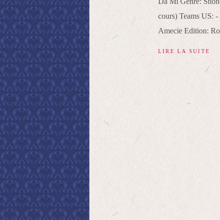
Da Mi Genre: Shone
cours) Teams US: -
Amecie Edition: R
LIRE LA SUITE