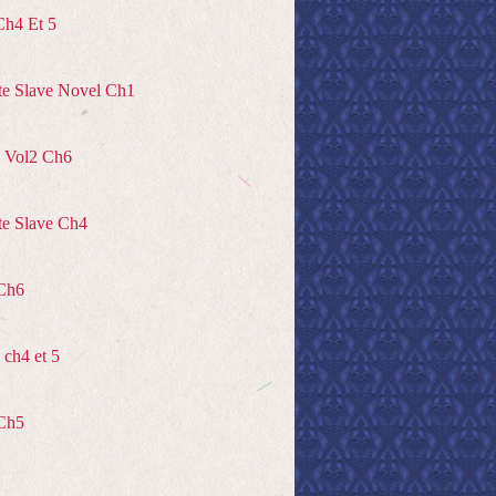
Ch4 Et 5
te Slave Novel Ch1
 Vol2 Ch6
te Slave Ch4
Ch6
ch4 et 5
Ch5