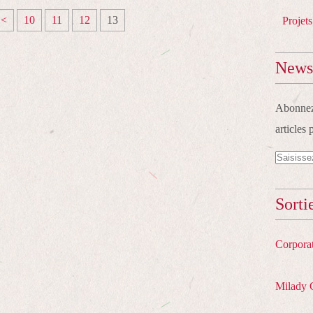
<
10
11
12
13
Projets
Newsl
Abonnez-
articles 
Sorti
Corpora
Milady 