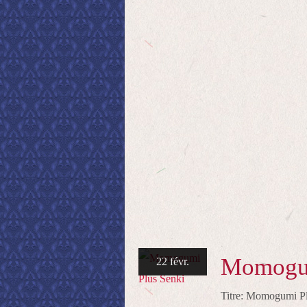
Momogum
22 févr.
Titre: Momogumi P