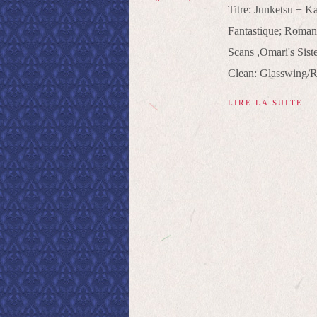
Titre: Junketsu + 
Fantastique; Roman
Scans ,Omari's Siste
Clean: Glasswing/Ro
LIRE LA SUITE