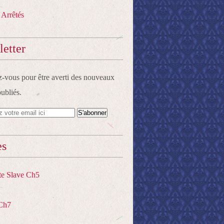
 Arrêtés
etter
vous pour être averti des nouveaux
publiés.
es
te Slave Ch5
Ch7