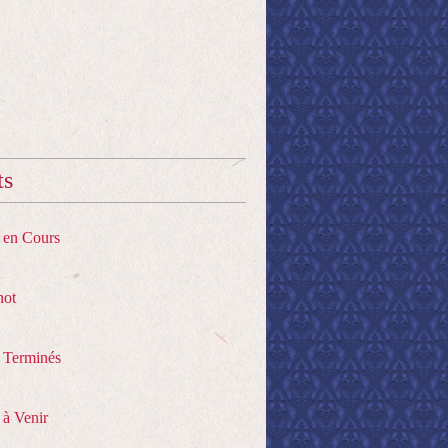
ts
s en Cours
hot
s Terminés
 à Venir