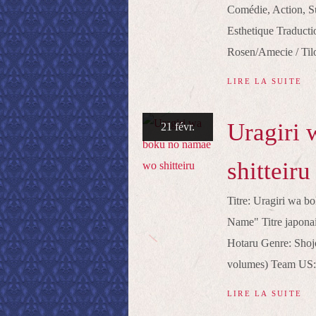
Comédie, Action, S
Esthetique Traducti
Rosen/Amecie / Tilo
LIRE LA SUITE
Uragiri
21 févr.
shitteiru
Titre: Uragiri wa 
Name" Titre j
Hotaru Genre: Shojo,
volumes) Team US: 
LIRE LA SUITE