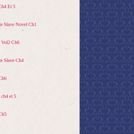
Ch4 Et 5
te Slave Novel Ch1
 Vol2 Ch6
te Slave Ch4
Ch6
ch4 et 5
Ch5