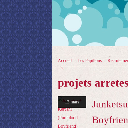
Accueil
Les Papillons
Recruteme
projets arrete
Junketsu
13 mars
Boyfrien