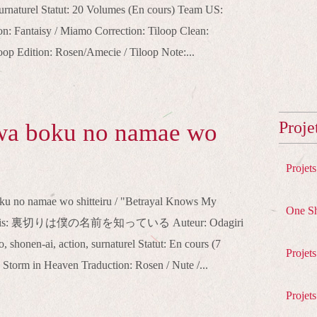
urnaturel Statut: 20 Volumes (En cours) Team US:
on: Fantaisy / Miamo Correction: Tiloop Clean:
op Edition: Rosen/Amecie / Tiloop Note:...
Proje
 wa boku no namae wo
Projet
boku no namae wo shitteiru / "Betrayal Knows My
One S
aponais: 裏切りは僕の名前を知っている Auteur: Odagiri
 shonen-ai, action, surnaturel Statut: En cours (7
Projet
Storm in Heaven Traduction: Rosen / Nute /...
Projets