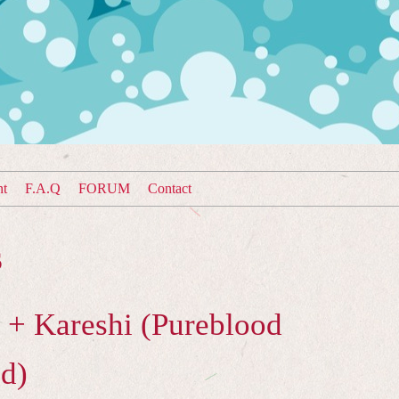
nt
F.A.Q
FORUM
Contact
s
 + Kareshi (Pureblood
d)