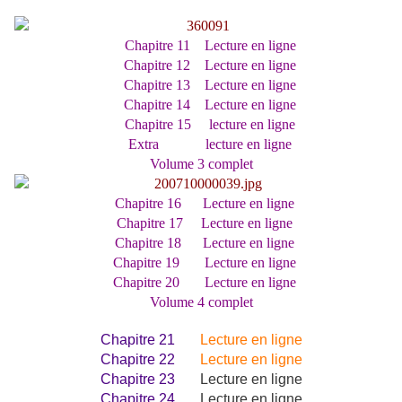
Chapitre 11
Lecture en ligne
Chapitre 12
Lecture en ligne
Chapitre 13
Lecture en ligne
Chapitre 14
Lecture en ligne
Chapitre 15
lecture en ligne
Extra
lecture en ligne
Volume 3 complet
Chapitre 16
Lecture en ligne
Chapitre 17
Lecture en ligne
Chapitre 18
Lecture en ligne
Chapitre 19
Lecture en ligne
Chapitre 20
Lecture en ligne
Volume 4 complet
Chapitre 21
Lecture en ligne
Chapitre 22
Lecture en ligne
Chapitre 23
Lecture en ligne
Chapitre 24
Lecture en ligne