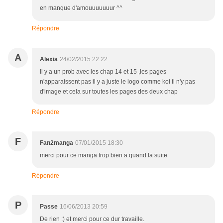
en manque d'amouuuuuuur ^^
Répondre
A
Alexia
24/02/2015 22:22
Il y a un prob avec les chap 14 et 15 ,les pages
n'apparaissent pas il y a juste le logo comme koi il n'y pas
d'image et cela sur toutes les pages des deux chap
Répondre
F
Fan2manga
07/01/2015 18:30
merci pour ce manga trop bien a quand la suite
Répondre
P
Passe
16/06/2013 20:59
De rien :) et merci pour ce dur travaille.