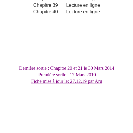
Chapitre 39 Lecture en ligne
Chapitre 40 Lecture en ligne
Dernière sortie : Chapitre 20 et 21 le 30 Mars 2014
Première sortie : 17 Mars 2010
Fiche mise à jour le: 27.12.19 par Aru