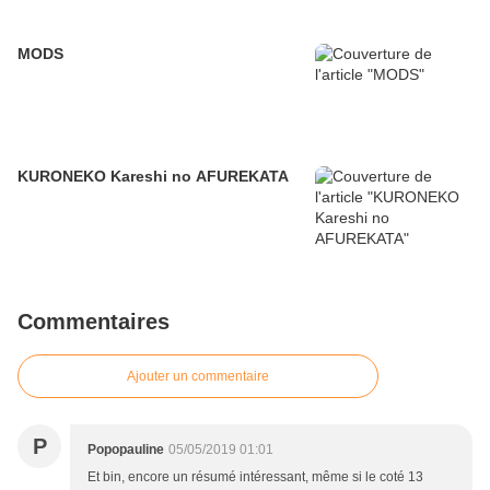
MODS
KURONEKO Kareshi no AFUREKATA
Commentaires
Ajouter un commentaire
P
Popopauline
05/05/2019 01:01
Et bin, encore un résumé intéressant, même si le coté 13