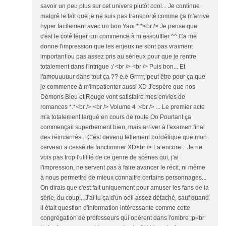
savoir un peu plus sur cet univers plutôt cool... Je continue
malgré le fait que je ne suis pas transporté comme ça m'arrive
hyper facilement avec un bon Yaoi *.*<br /> Je pense que
c'est le coté léger qui commence à m’essouffler ^^ Ca me
donne l'impression que les enjeux ne sont pas vraiment
important ou pas assez pris au sérieux pour que je rentre
totalement dans l'intrigue :/ <br /> <br /> Puis bon... Et
l'amouuuuur dans tout ça ?? è.é Grrrrr, peut être pour ça que
je commence à m'impatienter aussi XD J'espère que nos
Démons Bleu et Rouge vont satisfaire mes envies de
romances *.*<br /> <br /> Volume 4 :<br /> ... Le premier acte
m'a totalement largué en cours de route Oo Pourtant ça
commençait superbement bien, mais arriver à l'examen final
des réincarnés... C'est devenu tellement bordélique que mon
cerveau a cessé de fonctionner XD<br /> La encore... Je ne
vois pas trop l'utilité de ce genre de scènes qui, j'ai
l'impression, ne servent pas à faire avancer le récit, ni même
à nous permettre de mieux connaitre certains personnages...
On dirais que c'est fait uniquement pour amuser les fans de la
série, du coup... J'ai lu ça d'un oeil assez détaché, sauf quand
il était question d'information intéressante comme cette
congrégation de professeurs qui opèrent dans l'ombre ;p<br