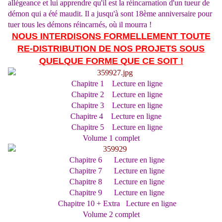
allégeance et lui apprendre qu'il est la réincarnation d'un tueur de
démon qui a été maudit. Il a jusqu'à sont 18ème anniversaire pour
tuer tous les démons réincarnés, où il mourra !
NOUS INTERDISONS FORMELLEMENT TOUTE
RE-DISTRIBUTION DE NOS PROJETS SOUS
QUELQUE FORME QUE CE SOIT !
Chapitre 1
Lecture en ligne
Chapitre 2
Lecture en ligne
Chapitre 3
Lecture en ligne
Chapitre 4
Lecture en ligne
Chapitre 5
Lecture en ligne
Volume 1 complet
Chapitre 6
Lecture en ligne
Chapitre 7
Lecture en ligne
Chapitre 8
Lecture en ligne
Chapitre 9
Lecture en ligne
Chapitre 10 + Extra
Lecture en ligne
Volume 2 complet