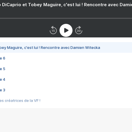
 DiCaprio et Tobey Maguire, c'est lui ! Rencontre avec Dam
bey Maguire, c'est lui ! Rencontre avec Damien Witecka
e 6
e 5
e 4
e 3
s créatrices de la VF !
e 2
e 1