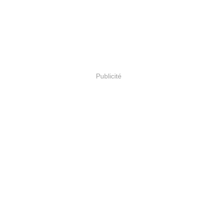
Publicité