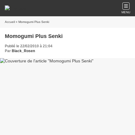
MENU
Accueil
» Momogumi Plus Senki
Momogumi Plus Senki
Publié le 22/02/2010 à 21:04
Par
Black_Rosen