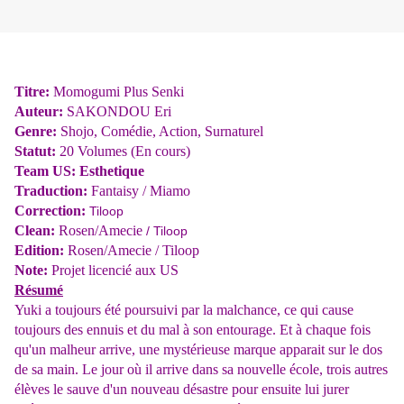
Titre:
Momogumi Plus Senki
Auteur:
SAKONDOU Eri
Genre:
Shojo, Comédie, Action, Surnaturel
Statut:
20 Volumes (En cours)
Team US:
Esthetique
Traduction:
Fantaisy / Miamo
Correction:
Tiloop
Clean:
Rosen/Amecie
/ Tiloop
Edition:
Rosen/Amecie / Tiloop
Note:
Projet licencié aux US
Résumé
Yuki a toujours été poursuivi par la malchance, ce qui cause
toujours des ennuis et du mal à son entourage. Et à chaque fois
qu'un malheur arrive, une mystérieuse marque apparait sur le dos
de sa main. Le jour où il arrive dans sa nouvelle école, trois autres
élèves le sauve d'un nouveau désastre pour ensuite lui jurer