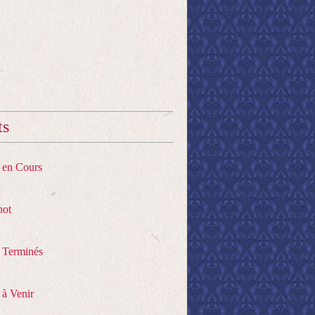
ts
s en Cours
hot
s Terminés
 à Venir