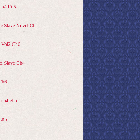
Ch4 Et 5
te Slave Novel Ch1
 Vol2 Ch6
te Slave Ch4
Ch6
ch4 et 5
Ch5