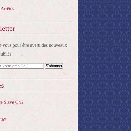
 Arrêtés
etter
vous pour être averti des nouveaux
publiés.
es
te Slave Ch5
Ch7