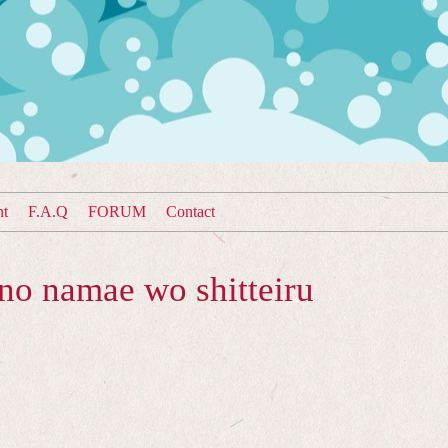
nt
F.A.Q
FORUM
Contact
no namae wo shitteiru