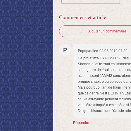
Commenter cet article
Ajouter un commentaire
P
Popopauline
08/05/2019 07:39
Ce projet m'a TRAUMATISE des Shon
Shonen-ai et le Yaoi est immense e
sous-genre du Yaoi qui a trop sou
n'aboutissent JAMAIS concrèteme
premier chapitre ou épisode dans 
Mais pourquoi tant de haiiiiiiine ?
que ce genre n'est DEFINITIVEMEN
couve attrayante peuvent facileme
vous être attaqué à cette série si
De gros bisoux d'une Yaoiste adep
Répondre