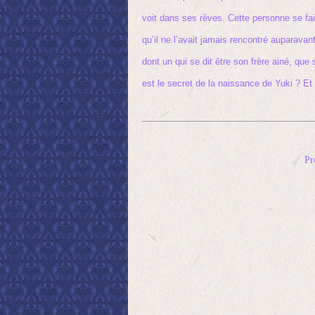
voit dans ses rêves. Cette personne se fai
qu’il ne l’avait jamais rencontré auparava
dont un qui se dit être son frère ainé, que 
est le secret de la naissance de Yuki ? Et
Pr