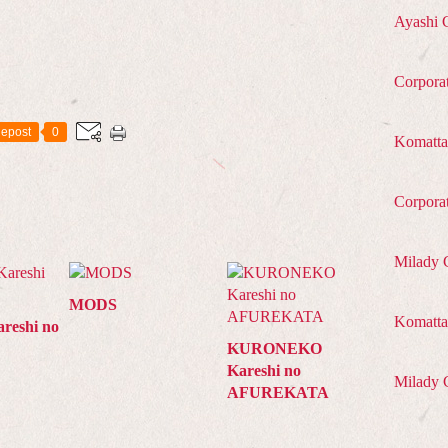
Ayashi 
Corpora
epost
0
Komatta
Corpora
Milady 
MODS
Komatta 
reshi no
KURONEKO
Kareshi no
Milady 
AFUREKATA