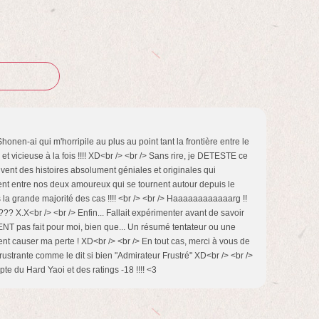
en-ai qui m'horripile au plus au point tant la frontière entre le
t vicieuse à la fois !!!! XD<br /> <br /> Sans rire, je DETESTE ce
vent des histoires absolument géniales et originales qui
nt entre nos deux amoureux qui se tournent autour depuis le
la grande majorité des cas !!!! <br /> <br /> Haaaaaaaaaaaarg !!
??? X.X<br /> <br /> Enfin... Fallait expérimenter avant de savoir
T pas fait pour moi, bien que... Un résumé tentateur ou une
nt causer ma perte ! XD<br /> <br /> En tout cas, merci à vous de
 frustrante comme le dit si bien "Admirateur Frustré" XD<br /> <br />
te du Hard Yaoi et des ratings -18 !!!! <3