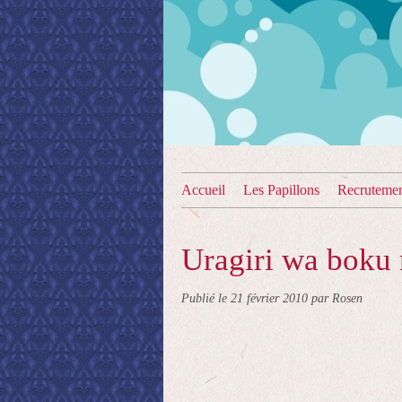
Accueil
Les Papillons
Recruteme
Uragiri wa boku 
Publié le
21 février 2010
par Rosen