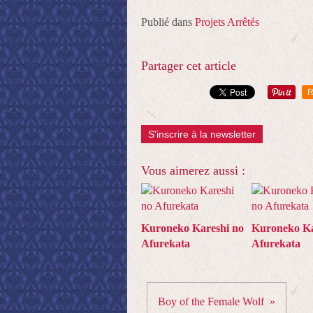
Publié dans
Projets Arrêtés
Partager cet article
R
S'inscrire à la newsletter
Vous aimerez aussi :
Kuroneko Kareshi no
Kuroneko Ka
Afurekata
Afurekata
Boy of the Female Wolf