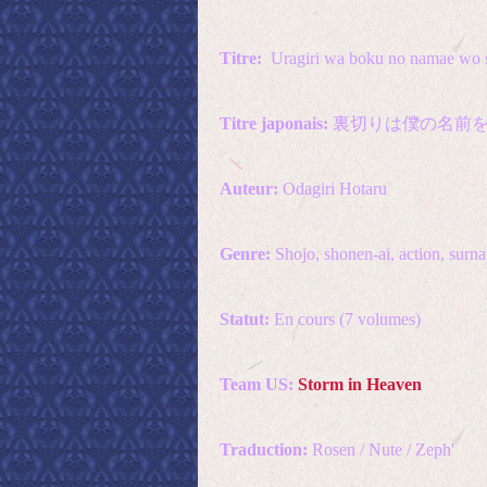
Titre:
Uragiri wa boku no namae wo s
Titre japonais:
裏切りは僕の名前
Auteur:
Odagiri Hotaru
Genre:
Shojo, shonen-ai, action, surna
Statut:
En cours (7 volumes)
Team US:
Storm in Heaven
Traduction:
Rosen / Nute / Zeph'