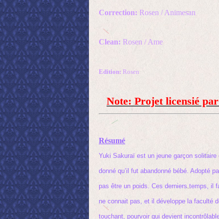
Correction:
Rosen / Animesan
Clean:
Rosen / Ame
Edition:
Rosen
Note: Projet licensié par
Résumé
Yuki Sakuraï est un jeune garçon solitaire 
donné qu’il fut abandonné bébé. Adopté par
pas être un poids. Ces derniers temps, il 
ne connait pas, et il développe la faculté
touchant, pourvoir qui devient incontrôlabl