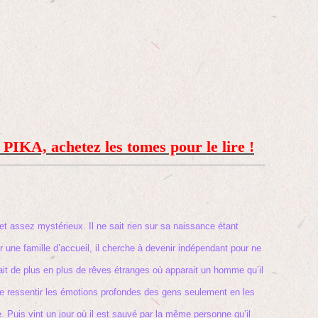
 PIKA, achetez les tomes pour le lire !
et assez mystérieux. Il ne sait rien sur sa naissance étant
 une famille d’accueil, il cherche à devenir indépendant pour ne
fait de plus en plus de rêves étranges où apparait un homme qu’il
 de ressentir les émotions profondes des gens seulement en les
e. Puis vint un jour où il est sauvé par la même personne qu’il