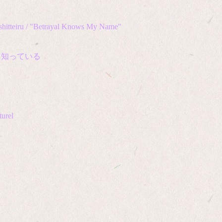
hitteiru / "Betrayal Knows My Name"
を知っている
turel