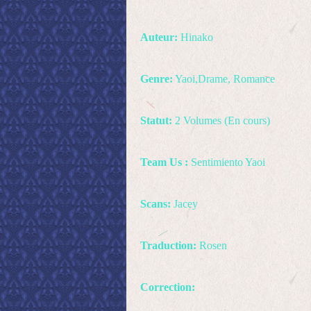
Auteur:
Hinako
Genre:
Yaoi,Drame, Romance
Statut:
2 Volumes (En cours)
Team Us :
Sentimiento Yaoi
Scans:
Jacey
Traduction:
Rosen
Correction: