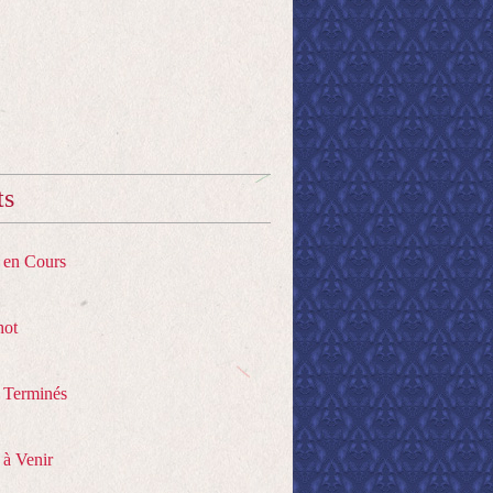
ts
s en Cours
hot
s Terminés
 à Venir