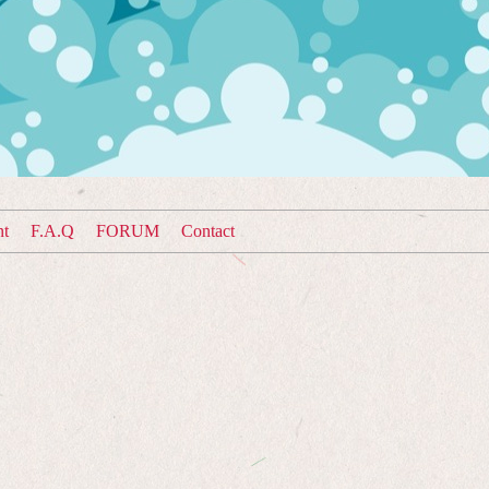
nt
F.A.Q
FORUM
Contact