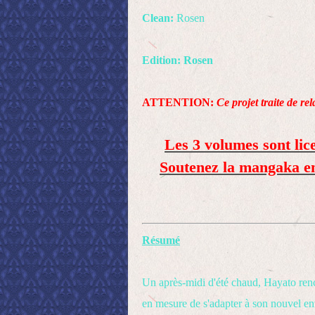
Clean:
Rosen
Edition: Rosen
ATTENTION:
Ce projet traite de re
Les 3 volumes sont lic
Soutenez la mangaka en l
Résumé
Un après-midi d'été chaud, Hayato renc
en mesure de s'adapter à son nouvel en