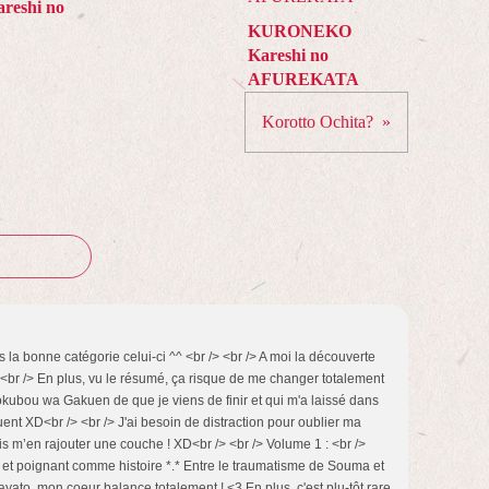
reshi no
KURONEKO
Kareshi no
AFUREKATA
Korotto Ochita?
 la bonne catégorie celui-ci ^^ <br /> <br /> A moi la découverte
 /> <br /> En plus, vu le résumé, ça risque de me changer totalement
kubou wa Gakuen de que je viens de finir et qui m'a laissé dans
nt XD<br /> <br /> J'ai besoin de distraction pour oublier ma
is m’en rajouter une couche ! XD<br /> <br /> Volume 1 : <br />
t poignant comme histoire *.* Entre le traumatisme de Souma et
yato, mon coeur balance totalement ! <3 En plus, c'est plu-tôt rare