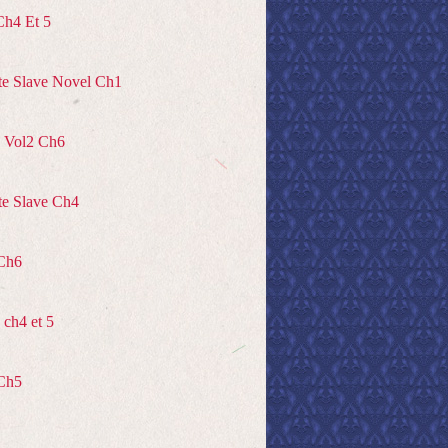
Ch4 Et 5
te Slave Novel Ch1
 Vol2 Ch6
te Slave Ch4
Ch6
ch4 et 5
Ch5