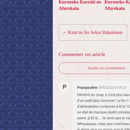
Kuroneko Kareshi no
Kuroneko Ka
Afurekata
Afurekata
Kimi no Iru Sekai Shikairanai
Commenter cet article
Ajouter un commentaire
P
Popopauline
09/02/2019 08:13
Héhéhé du coup, il n'est plus dans
d’un petit bijou licencier ! ;p<br
d'atmosphère comparait à Ai to Yo
un état de manque plutôt conséque
peine ;p Et là… Je sens que je va
Whouaaaaa, mais que c'est beau e
le dénis plus ou moins avoué d'Ha