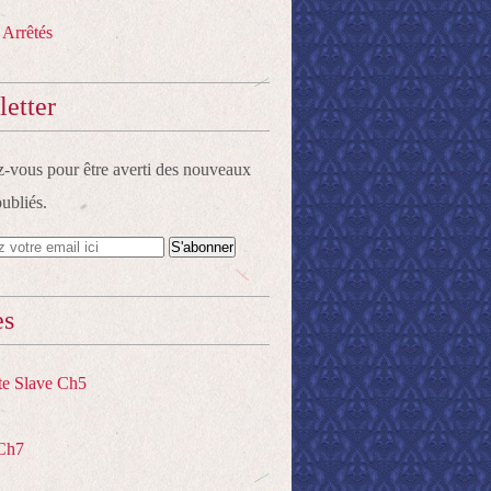
 Arrêtés
etter
vous pour être averti des nouveaux
publiés.
es
te Slave Ch5
Ch7