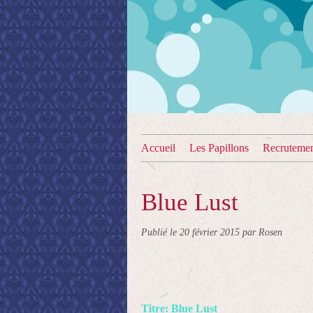
Accueil
Les Papillons
Recruteme
Blue Lust
Publié le
20 février 2015
par Rosen
Titre:
Blue Lust