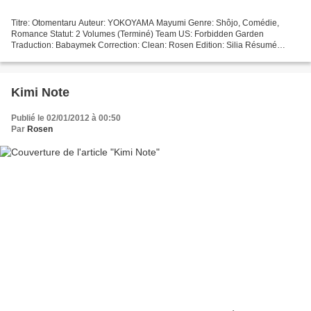
Titre: Otomentaru Auteur: YOKOYAMA Mayumi Genre: Shôjo, Comédie,
Romance Statut: 2 Volumes (Terminé) Team US: Forbidden Garden
Traduction: Babaymek Correction: Clean: Rosen Edition: Silia Résumé
Lorsqu'on est née et qu'on a grandi dans une petite bourgade...
Kimi Note
Publié le 02/01/2012 à 00:50
Par
Rosen