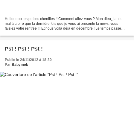
Hellooooo les petites chenilles !! Comment allez-vous ? Mon dieu, j’ai du
mal à croire que la dernière fois que je vous ai présenté la news, vous
faisiez votre rentrée !!! Et nous voilà déjà en décembre ! Le temps passe
énormément vite ! Je ne sais pas...
Pst ! Pst ! Pst !
Publié le 24/11/2012 à 18:30
Par
Babymek