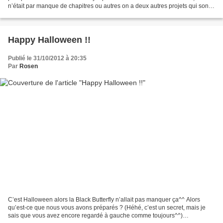
n’était par manque de chapitres ou autres on a deux autres projets qui sont
terminés et qui allaient rejoindre...
Happy Halloween !!
Publié le 31/10/2012 à 20:35
Par
Rosen
C’est Halloween alors la Black Butterfly n’allait pas manquer ça^^ Alors
qu’est-ce que nous vous avons préparés ? (Héhé, c’est un secret, mais je
sais que vous avez encore regardé à gauche comme toujours^^)