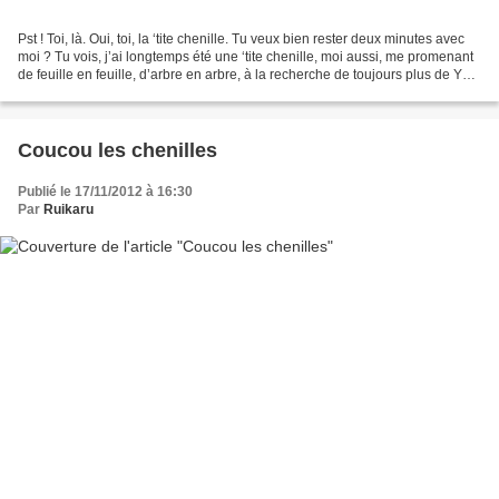
Pst ! Toi, là. Oui, toi, la ‘tite chenille. Tu veux bien rester deux minutes avec
moi ? Tu vois, j’ai longtemps été une ‘tite chenille, moi aussi, me promenant
de feuille en feuille, d’arbre en arbre, à la recherche de toujours plus de Yaoi
à grignoter....
Coucou les chenilles
Publié le 17/11/2012 à 16:30
Par
Ruikaru