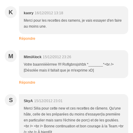
K
kaory
16/12/2012 13:18
Merci pour les recettes des ramens, je vais essayer d'en faire
au moins une.
Répondre
M
MimiAlock
15/12/2012 23:26
Votre baanniièèrrree !!!! Roflgbnsjshfzk *_______*<br />
[Désolée mais il fallait que je m'exprime xD]
Répondre
S
SkyA
15/12/2012 23:01
Merci Silia pour cette new et ces recettes de râmens. Qu'une
hâte, celle de les préparées du moins d'essayer(la première
en particulier mais sans l'échine de porc) et de les goutées.
<br /> <br /> Bonne continuation et bon courage à la Team.<br
/> <br /> À bientôt.