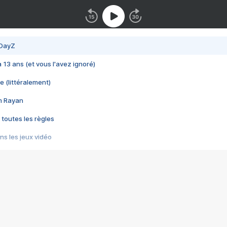
 DayZ
 a 13 ans (et vous l'avez ignoré)
e (littéralement)
im Rayan
 toutes les règles
s les jeux vidéo
us choquant de Rockstar ? - Le scandale BULLY
e plus moche de Steam
du RÊVE tourne au CAUCHEMAR
pendant 8 heures