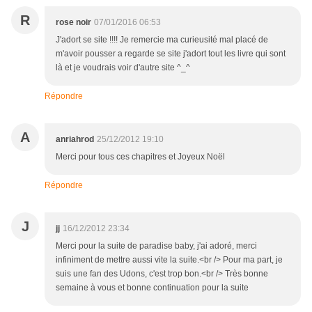
R
rose noir
07/01/2016 06:53
J'adort se site !!!! Je remercie ma curieusité mal placé de
m'avoir pousser a regarde se site j'adort tout les livre qui sont
là et je voudrais voir d'autre site ^_^
Répondre
A
anriahrod
25/12/2012 19:10
Merci pour tous ces chapitres et Joyeux Noël
Répondre
J
jj
16/12/2012 23:34
Merci pour la suite de paradise baby, j'ai adoré, merci
infiniment de mettre aussi vite la suite.<br /> Pour ma part, je
suis une fan des Udons, c'est trop bon.<br /> Très bonne
semaine à vous et bonne continuation pour la suite