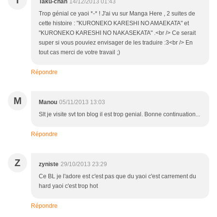
T
Taku-chan
14/12/2013 01:43
Trop génial ce yaoi *-* ! J'ai vu sur Manga Here , 2 suites de
cette histoire : "KURONEKO KARESHI NO AMAEKATA" et
"KURONEKO KARESHI NO NAKASEKATA" .<br /> Ce serait
super si vous pouviez envisager de les traduire :3<br /> En
tout cas merci de votre travail ;)
Répondre
M
Manou
05/11/2013 13:03
Slt je visite svt ton blog il est trop genial. Bonne continuation...
Répondre
Z
zyniste
29/10/2013 23:29
Ce BL je l'adore est c'est pas que du yaoi c'est carrement du
hard yaoi c'est trop hot
Répondre