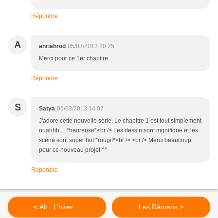
Répondre
A
anriahrod
05/03/2013 20:25
Merci pour ce 1er chapitre
Répondre
S
Satya
05/03/2013 14:07
J'adore cette nouvelle série. Le chapitre 1 est tout simplement
ouahhh.... *heureuse*<br /> Les dessin sont mgnifique et les
scène sont super hot *rougit*<br /> <br /> Merci beaucoup
pour ce nouveau projet ^^
Répondre
< Ah...L’hiver…
Les Râmens >