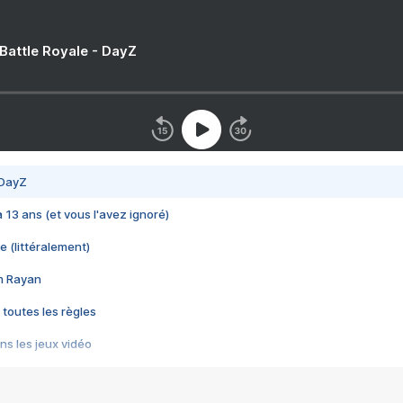
 Battle Royale - DayZ
 DayZ
 a 13 ans (et vous l'avez ignoré)
e (littéralement)
im Rayan
 toutes les règles
s les jeux vidéo
us choquant de Rockstar ? - Le scandale BULLY