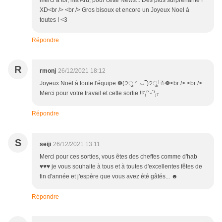
merci à toi, ma Aru, pour cette News... Des plus surprenante !
XD<br /> <br /> Gros bisoux et encore un Joyeux Noel à
toutes ! <3
Répondre
R
rmonj
26/12/2021 18:12
Joyeux Noël à toute l'équipe ❆(੭ु ◜◡‾)੭ु⁾☃❆<br /> <br />
Merci pour votre travail et cette sortie !!⁷₍⁽՚ᵕ՝⁾₎₇
Répondre
S
seiji
26/12/2021 13:11
Merci pour ces sorties, vous êtes des cheffes comme d'hab
♥♥♥ je vous souhaite à tous et à toutes d'excellentes fêtes de
fin d'année et j'espère que vous avez été gâtés... ☻
Répondre