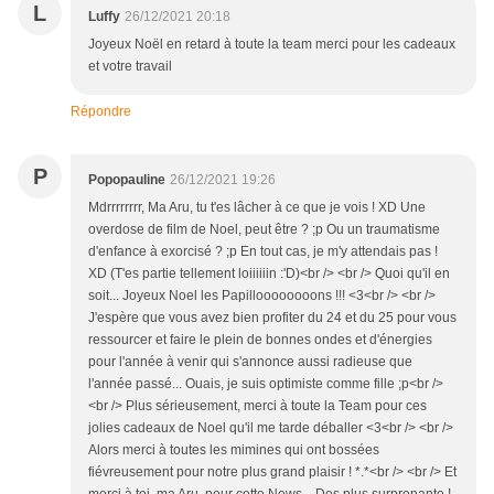
L
Luffy
26/12/2021 20:18
Joyeux Noël en retard à toute la team merci pour les cadeaux
et votre travail
Répondre
P
Popopauline
26/12/2021 19:26
Mdrrrrrrrr, Ma Aru, tu t'es lâcher à ce que je vois ! XD Une
overdose de film de Noel, peut être ? ;p Ou un traumatisme
d'enfance à exorcisé ? ;p En tout cas, je m'y attendais pas !
XD (T'es partie tellement loiiiiiin :'D)<br /> <br /> Quoi qu'il en
soit... Joyeux Noel les Papilloooooooons !!! <3<br /> <br />
J'espère que vous avez bien profiter du 24 et du 25 pour vous
ressourcer et faire le plein de bonnes ondes et d'énergies
pour l'année à venir qui s'annonce aussi radieuse que
l'année passé... Ouais, je suis optimiste comme fille ;p<br />
<br /> Plus sérieusement, merci à toute la Team pour ces
jolies cadeaux de Noel qu'il me tarde déballer <3<br /> <br />
Alors merci à toutes les mimines qui ont bossées
fiévreusement pour notre plus grand plaisir ! *.*<br /> <br /> Et