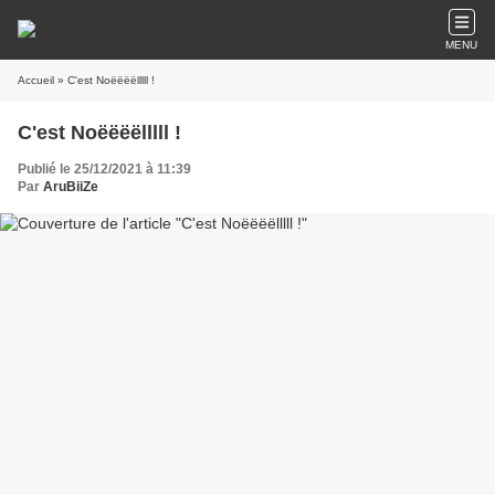
MENU
Accueil
» C'est Noëëëëlllll !
C'est Noëëëëlllll !
Publié le 25/12/2021 à 11:39
Par
AruBiiZe