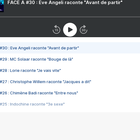
FACE A #30 : Eve Angeli raconte "Avant de partir"
#30 : Eve Angeli raconte "Avant de partir"
#29 : MC Solaar raconte "Bouge de là"
28 : Lorie raconte "Je vais vite"
#27 : Christophe Willem raconte "Jacques a dit"
#26 : Chimène Badi raconte "Entre nous"
#25 : Indochine raconte "3e sexe"
#24 : Zaho raconte "C'est chelou"
#23 : Patrick Bruel raconte "Au café des délices"
#22 : Kyo raconte "Le chemin"