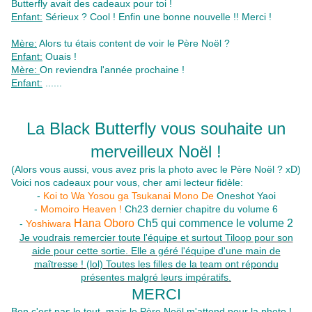
Butterfly avait des cadeaux pour toi !
Enfant:
Sérieux ? Cool ! Enfin une bonne nouvelle !! Merci !
Mère:
Alors tu étais content de voir le Père Noël ?
Enfant:
Ouais !
Mère:
On reviendra l'année prochaine !
Enfant:
......
La Black Butterfly vous souhaite un
merveilleux Noël !
(Alors vous aussi, vous avez pris la photo avec le Père Noël ? xD)
Voici nos cadeaux pour vous, cher ami lecteur fidèle:
-
Koi to Wa Yosou ga Tsukanai Mono De
Oneshot Yaoi
-
Momoiro Heaven !
Ch23 dernier chapitre du volume 6
Hana Oboro
Ch5 qui commence le volume 2
-
Yoshiwara
Je voudrais remercier toute l'équipe et surtout Tiloop pour son
aide pour cette sortie. Elle a géré l'équipe d'une main de
maîtresse ! (lol) Toutes les filles de la team ont répondu
présentes malgré leurs impératifs.
MERCI
Bon c'est pas le tout, mais le Père Noël m'attend pour la photo !