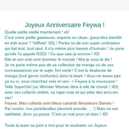
Joyeux Anniversaire Feywa !
Quelle petite vieille maintenant ! xD
C'est notre petite geekeuse, experte en clean, (peut-être bientôt
en édit aussi ? *sifflote* XD) ! Parlez lui de son super ordinateur
qui fait tout, tout seul. Il n'a même plus besoin d'humain ! Je parie
qu'elle l'a appelé R2D2 ! Ou que sais-je encore ! XD
Elle et son ordi vont dominer le monde ! Moi je vous le dis !
Je ne parle même pas de sa collection de manga ou de ces
connaissances sur le sujet, fort varié ! C'est la dealeuse de
manga (tout genre confondu) dans la team ! Vous ne savez pas
ça ou ci, vous cherchez cela et ceci -> Feywa à la rescousse !
Telle SuperGirl (ou Wonder Woman libre à elle de choisir ! XD)
avec ses collants violets, sa cape rose et qui pète des arcs-en-
ciel !
Feywa: Mes collants sont bleus canards Messieurs Dames !
Par contre, nos portefeuilles pleurent ensuite.... :') Mais on est
satisfaite, donc ça passe. C'est un mal pour un bien ! XD
Toute la team se joint à moi pour te souhaiter un Joyeux