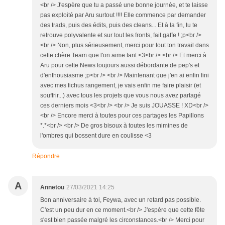
<br /> J'espère que tu a passé une bonne journée, et te laisse
pas exploité par Aru surtout !!!! Elle commence par demander
des trads, puis des édits, puis des cleans... Et à la fin, tu te
retrouve polyvalente et sur tout les fronts, fait gaffe ! ;p<br />
<br /> Non, plus sérieusement, merci pour tout ton travail dans
cette chère Team que l'on aime tant <3<br /> <br /> Et merci à
Aru pour cette News toujours aussi débordante de pep's et
d'enthousiasme ;p<br /> <br /> Maintenant que j'en ai enfin fini
avec mes fichus rangement, je vais enfin me faire plaisir (et
souffrir...) avec tous les projets que vous nous avez partagé
ces derniers mois <3<br /> <br /> Je suis JOUASSE ! XD<br />
<br /> Encore merci à toutes pour ces partages les Papillons
*.*<br /> <br /> De gros bisoux à toutes les mimines de
l'ombres qui bossent dure en coulisse <3
Répondre
A
Annetou
27/03/2021 14:25
Bon anniversaire à toi, Feywa, avec un retard pas possible.
C'est un peu dur en ce moment.<br /> J'espère que cette fête
s'est bien passée malgré les circonstances.<br /> Merci pour