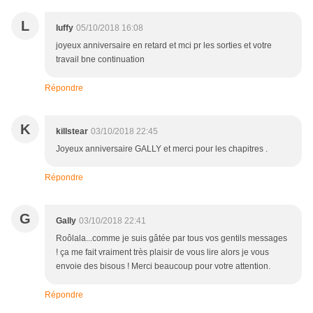
L
luffy
05/10/2018 16:08
joyeux anniversaire en retard et mci pr les sorties et votre
travail bne continuation
Répondre
K
killstear
03/10/2018 22:45
Joyeux anniversaire GALLY et merci pour les chapitres .
Répondre
G
Gally
03/10/2018 22:41
Roôlala...comme je suis gâtée par tous vos gentils messages
! ça me fait vraiment très plaisir de vous lire alors je vous
envoie des bisous ! Merci beaucoup pour votre attention.
Répondre