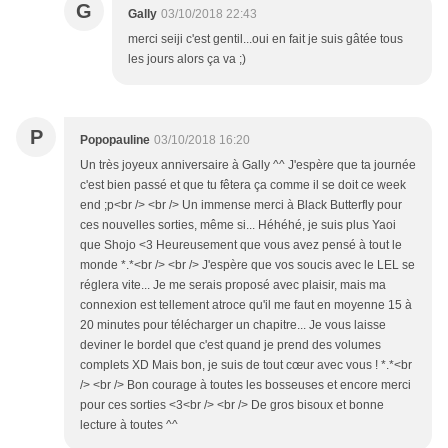
G
Gally
03/10/2018 22:43
merci seiji c'est gentil...oui en fait je suis gâtée tous
les jours alors ça va ;)
P
Popopauline
03/10/2018 16:20
Un très joyeux anniversaire à Gally ^^ J'espère que ta journée
c'est bien passé et que tu fêtera ça comme il se doit ce week
end ;p<br /> <br /> Un immense merci à Black Butterfly pour
ces nouvelles sorties, même si... Héhéhé, je suis plus Yaoi
que Shojo <3 Heureusement que vous avez pensé à tout le
monde *.*<br /> <br /> J'espère que vos soucis avec le LEL se
réglera vite... Je me serais proposé avec plaisir, mais ma
connexion est tellement atroce qu'il me faut en moyenne 15 à
20 minutes pour télécharger un chapitre... Je vous laisse
deviner le bordel que c'est quand je prend des volumes
complets XD Mais bon, je suis de tout cœur avec vous ! *.*<br
/> <br /> Bon courage à toutes les bosseuses et encore merci
pour ces sorties <3<br /> <br /> De gros bisoux et bonne
lecture à toutes ^^