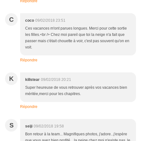
Répondre
C
coco
09/02/2018 23:51
Ces vacances m'ont parues longues. Merci pour cette sortie
les filles.<br /> Chez moi pareil que toi la neige n'a fait que
passer mais c'était chouette à voir, c'est pas souvent qu'on en
voit.
Répondre
K
killstear
09/02/2018 20:21
Super heureuse de vous retrouver après vos vacances bien
méritée,merci pour les chapitres.
Répondre
S
seiji
09/02/2018 19:58
Bon retour à la team... Magnifiques photos, j'adore...j'espère
que vous avez bien profité... la neige chez moi n'existe pas, le