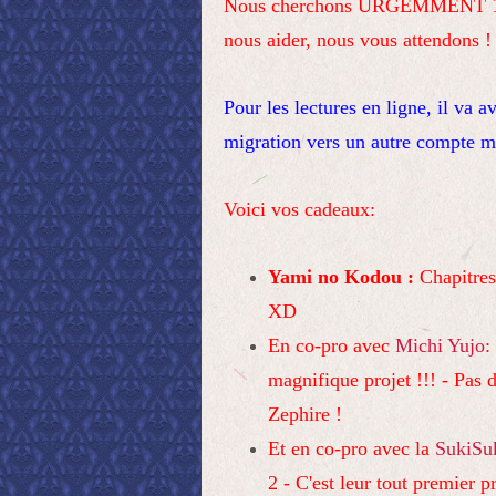
Nous cherchons URGEMMENT 1 Corr
nous aider, nous vous attendons !
Pour les lectures en ligne, il va a
migration vers un autre compte m
Voici vos cadeaux:
Yami no Kodou :
Chapitres
XD
En co-pro avec
Michi Yujo
:
magnifique projet !!! - Pas d
Zephire !
Et en co-pro avec la
SukiSu
2 - C'est leur tout premier 