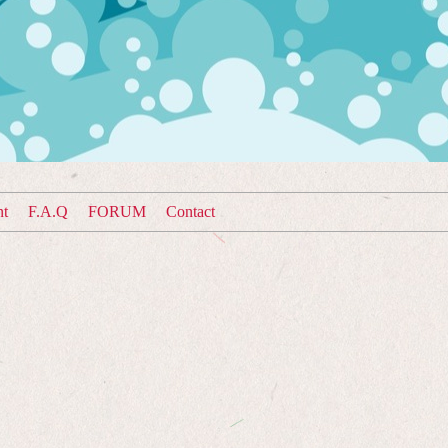
nt
F.A.Q
FORUM
Contact