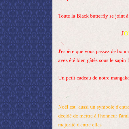
Toute la Black butterfly se joint 
J
O
J'espère que vous passez de bonn
avez été bien gâtés sous le sapin !
Un petit cadeau de notre mangaka
Noël est aussi un symbole d'entra
décidé de mettre à l'honneur l'ami
majorité d'entre elles !