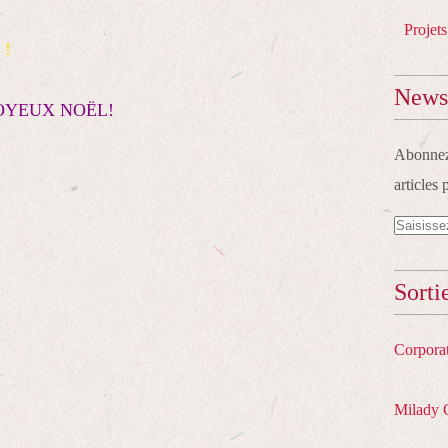
Projets
 !
Newsl
s JOYEUX NOËL!
Abonnez-
articles 
Sorti
Corpora
Milady 