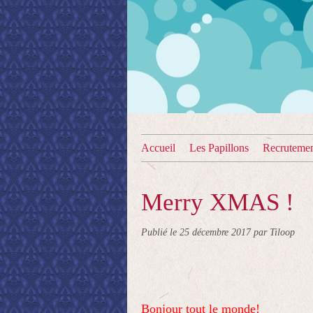
Accueil
Les Papillons
Recruteme
Merry XMAS !
Publié le
25 décembre 2017
par Tiloop
Bonjour tout le monde!