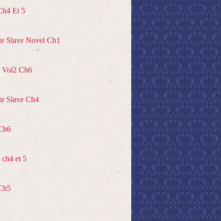
Ch4 Et 5
te Slave Novel Ch1
 Vol2 Ch6
te Slave Ch4
Ch6
ch4 et 5
Ch5