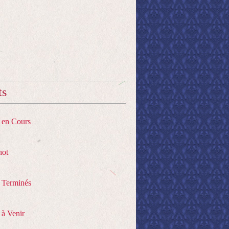
ts
s en Cours
hot
s Terminés
 à Venir