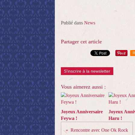
Publié dans
News
Partager cet article
R
S'inscrire à la newsletter
Vous aimerez aussi :
Joyeux Anniversaire
Joyeux Anniv
Feywa !
Haru !
Rencontre avec One Ok Rock