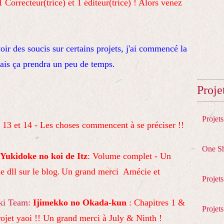
ecteur(trice) et 1 éditeur(trice) ! Alors venez
voir des soucis sur certains projets, j'ai commencé la
ais ça prendra un peu de temps.
Proje
Projet
 13 et 14 - Les choses commencent à se préciser !!
One S
Yukidoke no koi de Itz
: Volume complet - Un
e dll sur le blog
Un grand merci Amécie et
.
Projet
ki Team
:
Ijimekko no Okada-kun
: Chapitres 1 &
Projets
projet yaoi !! Un grand merci à July & Ninth !