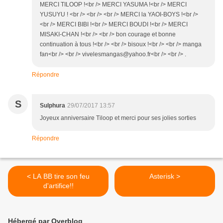
MERCI TILOOP !<br /> MERCI YASUMA !<br /> MERCI
YUSUYU ! <br /> <br /> <br /> MERCI la YAOI-BOYS !<br />
<br /> MERCI BIBI !<br /> MERCI BOUDI !<br /> MERCI
MISAKI-CHAN !<br /> <br /> bon courage et bonne
continuation à tous !<br /> <br /> bisoux !<br /> <br /> manga
fan<br /> <br /> vivelesmangas@yahoo.fr<br /> <br /> .
Répondre
S
Sulphura
29/07/2017 13:57
Joyeux anniversaire Tiloop et merci pour ses jolies sorties
Répondre
< LA BB tire son feu
Asterisk >
d'artifice!!
Hébergé par Overblog