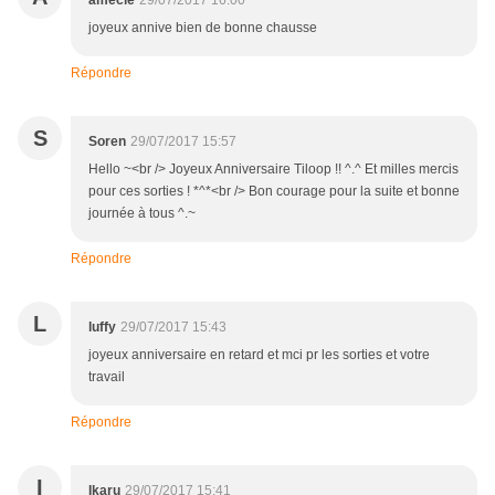
amecie
29/07/2017 16:00
joyeux annive bien de bonne chausse
Répondre
S
Soren
29/07/2017 15:57
Hello ~<br /> Joyeux Anniversaire Tiloop !! ^.^ Et milles mercis
pour ces sorties ! *^*<br /> Bon courage pour la suite et bonne
journée à tous ^.~
Répondre
L
luffy
29/07/2017 15:43
joyeux anniversaire en retard et mci pr les sorties et votre
travail
Répondre
I
Ikaru
29/07/2017 15:41