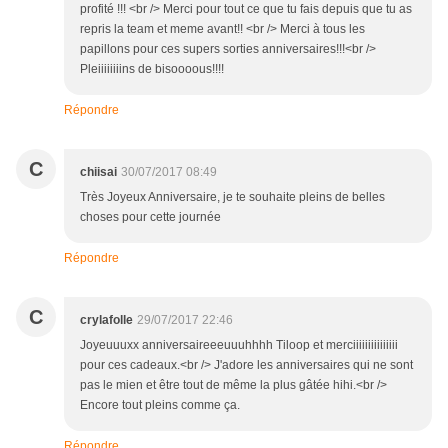
profité !!! <br /> Merci pour tout ce que tu fais depuis que tu as
repris la team et meme avant!! <br /> Merci à tous les
papillons pour ces supers sorties anniversaires!!!<br />
Pleiiiiiiiins de bisoooous!!!!
Répondre
C
chiisai
30/07/2017 08:49
Très Joyeux Anniversaire, je te souhaite pleins de belles
choses pour cette journée
Répondre
C
crylafolle
29/07/2017 22:46
Joyeuuuxx anniversaireeeuuuhhhh Tiloop et merciiiiiiiiiiiiiii
pour ces cadeaux.<br /> J'adore les anniversaires qui ne sont
pas le mien et être tout de même la plus gâtée hihi.<br />
Encore tout pleins comme ça.
Répondre