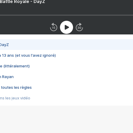
 Battle Royale - DayZ
 DayZ
 a 13 ans (et vous l'avez ignoré)
e (littéralement)
im Rayan
 toutes les règles
s les jeux vidéo
us choquant de Rockstar ? - Le scandale BULLY
e plus moche de Steam
du RÊVE tourne au CAUCHEMAR