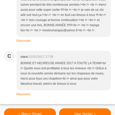
suivre pendant de très nombreuse années !<br /> <br /> merci
aussi pour cette super sortie !!!!<br /> <br /> je vais de ce clic
allé voir tout ça !<br /> <br /> en tout cas bisoux à tous !!!<br />
<br /> bon courage et bonne continuation !<br /> <br /> et
encore une fois, BONNE ANNÉE !!!!!!!<br /> <br /> manga
fan<br /> <br /> vivelesmangas@yahoo.fr<br /> <br /> .
Répondre
C
coco
01/01/2017 17:08
BONNE ET HEUREUSE ANNEE 2017 A TOUTE LA TEAM!<br
/> Quelle vous soit profitable à tous les niveaux.<br /> Grâce à
vous la nouvelle année démarre sur les chapeaux de roues,
merci pour tous ces chapitres<br /> ainsi que pour votre
fabuleux travail, pleins de bisous à vous.
Répondre
< Merry Xmas!
Une Sortie! >