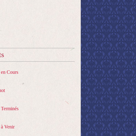
ts
s en Cours
hot
s Terminés
 à Venir