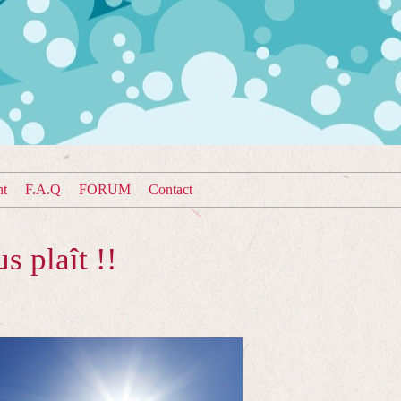
nt
F.A.Q
FORUM
Contact
us plaît !!