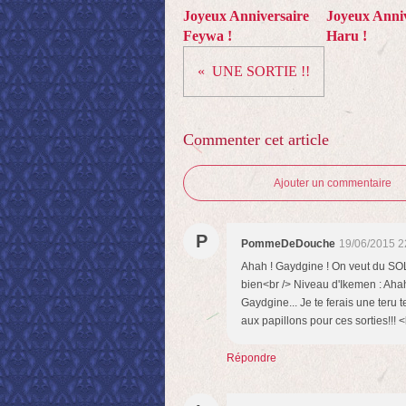
Joyeux Anniversaire
Joyeux Anniv
Feywa !
Haru !
UNE SORTIE !!
Commenter cet article
Ajouter un commentaire
P
PommeDeDouche
19/06/2015 2
Ahah ! Gaydgine ! On veut du SOL
bien<br /> Niveau d'Ikemen : Ahah ,
Gaydgine... Je te ferais une teru t
aux papillons pour ces sorties!!!
Répondre