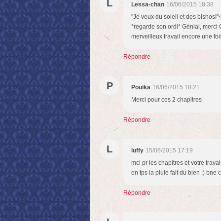
L
Lessa-chan
16/06/2015 18:38
"Je veux du soleil et des bishos!"
*regarde son ordi* Génial, merci 
merveilleux travail encore une foi
Répondre
P
Pouika
16/06/2015 18:21
Merci pour ces 2 chapitres
Répondre
L
luffy
15/06/2015 17:19
mci pr les chapitres et votre travai
en tps la pluie fait du bien :) bne
Répondre