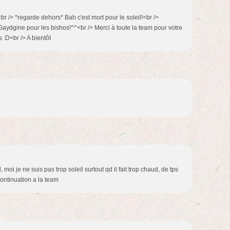
<br /> *regarde dehors* Bah c'est mort pour le soleil!<br />
Gaydgine pour les bishos!^^<br /> Merci à toute la team pour votre
s :D<br /> A bientôt
l, moi je ne suis pas trop soleil surtout qd il fait trop chaud, de tps
 continuation a la team