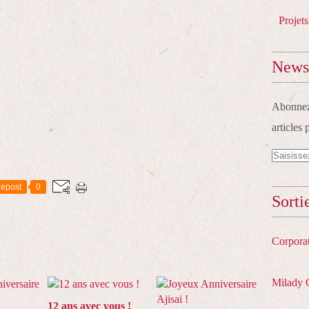
Projets
Newsl
Abonnez-
articles 
epost
0
Sorti
Corpora
Milady 
12 ans avec vous !