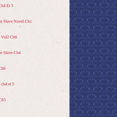
Ch4 Et 5
te Slave Novel Ch1
 Vol2 Ch6
te Slave Ch4
Ch6
ch4 et 5
Ch5