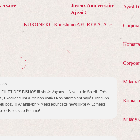
ersaire
Joyeux Anniversaire
Ayashi 
Ajisai !
KURONEKO Kareshi no AFUREKATA
Corpora
Komatta
Corpora
Milady 
2:36
EIL ET DES BISHOS!!!! <br /> Voyons ... Niveau de Soleil : Très
 Excellent! <br /> Ah bah voilà ! Nos prières ont payé ! <br /> Ah...
Komatta 
eru bozū !!! Ahah!!!<br /> Merci pour cette news!!!<br /> Et merci
 <br /> Bisous de Pomme!
Milady 