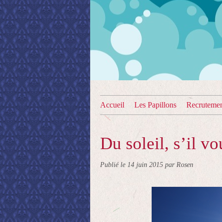
Accueil
Les Papillons
Recruteme
Du soleil, s’il vo
Publié le
14 juin 2015
par Rosen