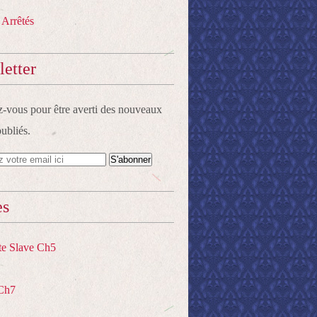
 Arrêtés
etter
vous pour être averti des nouveaux
publiés.
es
te Slave Ch5
Ch7