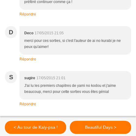
préféré continuer comme ça !
Répondre
D
Deco
17/05/2015 21:05
merci pour ces sorties, si c'est l'auteur de ai no kurabi je ne
peux qu'aimer!
Répondre
S
sugire
17/05/2015 21:01
J'ai lu les premiers chapitres de yami no kodou et j'aime
beaucoup, merci pour cette sorties vous êtes génial
Répondre
< Au tour de Kaly-psa !
Beautiful Days >