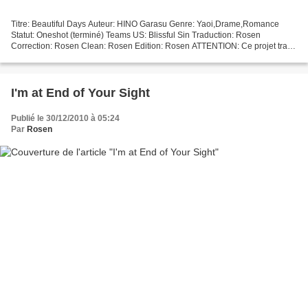
Titre: Beautiful Days Auteur: HINO Garasu Genre: Yaoi,Drame,Romance
Statut: Oneshot (terminé) Teams US: Blissful Sin Traduction: Rosen
Correction: Rosen Clean: Rosen Edition: Rosen ATTENTION: Ce projet traite
de relation homosexuelle et peut contenir...
I'm at End of Your Sight
Publié le 30/12/2010 à 05:24
Par
Rosen