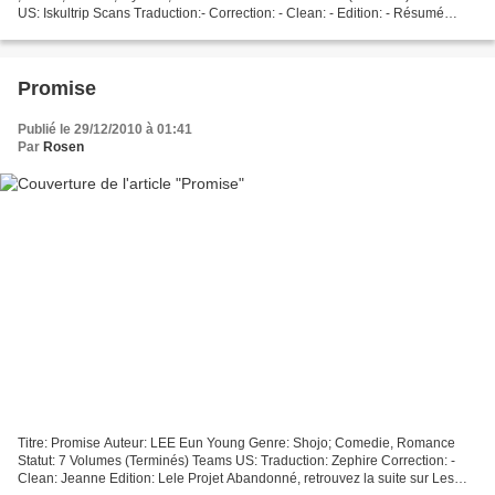
US: Iskultrip Scans Traduction:- Correction: - Clean: - Edition: - Résumé
Uemura Takitarou, est un lycéen normal et...
Promise
Publié le 29/12/2010 à 01:41
Par
Rosen
Titre: Promise Auteur: LEE Eun Young Genre: Shojo; Comedie, Romance
Statut: 7 Volumes (Terminés) Teams US: Traduction: Zephire Correction: -
Clean: Jeanne Edition: Lele Projet Abandonné, retrouvez la suite sur Les