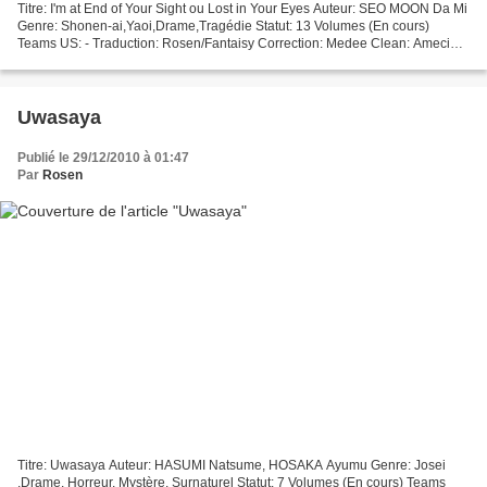
Titre: I'm at End of Your Sight ou Lost in Your Eyes Auteur: SEO MOON Da Mi
Genre: Shonen-ai,Yaoi,Drame,Tragédie Statut: 13 Volumes (En cours)
Teams US: - Traduction: Rosen/Fantaisy Correction: Medee Clean: Amecie
Edition: Rosen/Amecie ATTENTION: Ce projet...
Uwasaya
Publié le 29/12/2010 à 01:47
Par
Rosen
Titre: Uwasaya Auteur: HASUMI Natsume, HOSAKA Ayumu Genre: Josei
,Drame, Horreur, Mystère, Surnaturel Statut: 7 Volumes (En cours) Teams