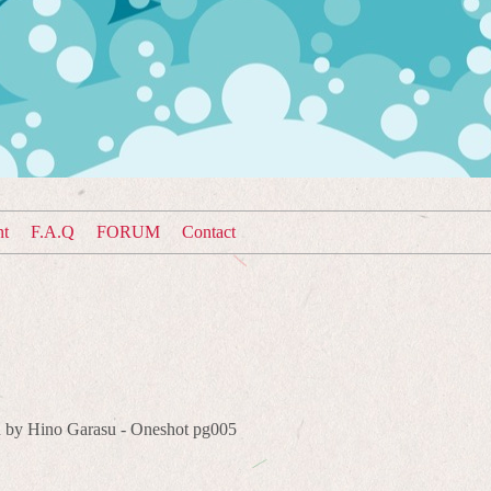
nt
F.A.Q
FORUM
Contact