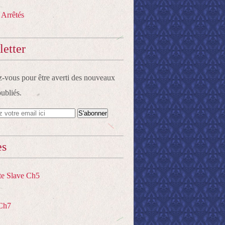
 Arrêtés
etter
vous pour être averti des nouveaux
publiés.
es
te Slave Ch5
Ch7