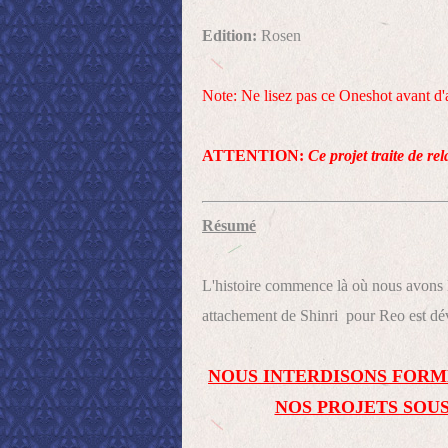
Edition:
Rosen
Note: Ne lisez pas ce Oneshot avant d'a
ATTENTION:
Ce projet traite de re
Résumé
L'histoire commence là où nous avons l
attachement de Shinri pour Reo est dévo
NOUS INTERDISONS FORM
NOS PROJETS SOUS