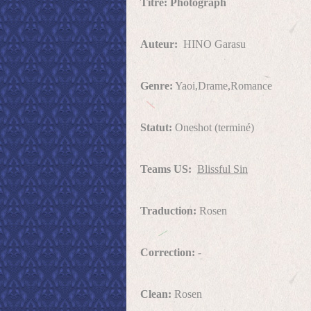
Titre: Photograph
Auteur:
HINO Garasu
Genre:
Yaoi,Drame,Romance
Statut:
Oneshot (terminé)
Teams US:
Blissful Sin
Traduction:
Rosen
Correction:
-
Clean:
Rosen