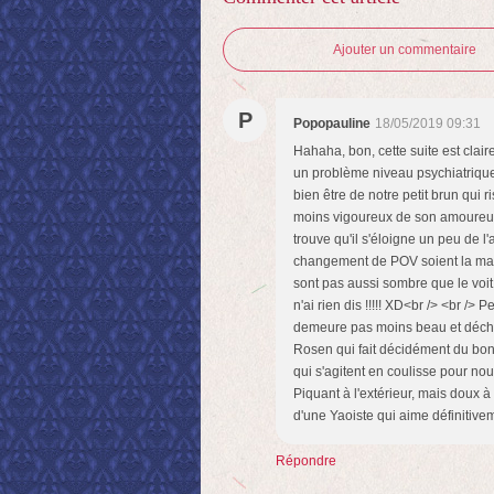
Ajouter un commentaire
P
Popopauline
18/05/2019 09:31
Hahaha, bon, cette suite est clair
un problème niveau psychiatrique q
bien être de notre petit brun qui
moins vigoureux de son amoureux 
trouve qu'il s'éloigne un peu de l
changement de POV soient la man
sont pas aussi sombre que le voit R
n'ai rien dis !!!!! XD<br /> <br /
demeure pas moins beau et déchira
Rosen qui fait décidément du bon 
qui s'agitent en coulisse pour nou
Piquant à l'extérieur, mais doux à 
d'une Yaoiste qui aime définitivem
Répondre