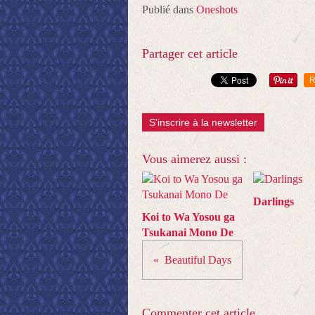
Publié dans
Oneshots
Partager cet article
R
S'inscrire à la newsletter
Vous aimerez aussi :
Darlings
Koi to Wa Yosou ga
Tsukanai Mono De
Beautiful Days
Commenter cet article