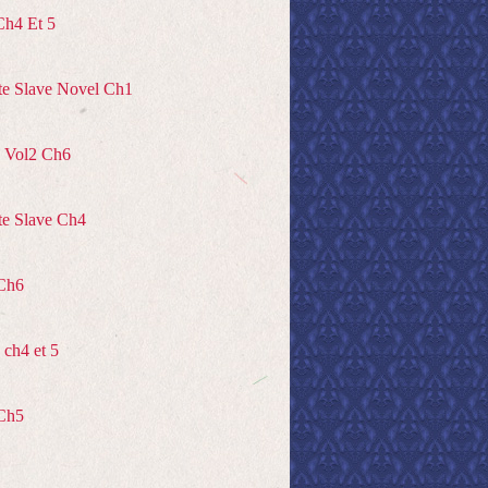
Ch4 Et 5
te Slave Novel Ch1
 Vol2 Ch6
te Slave Ch4
Ch6
ch4 et 5
Ch5