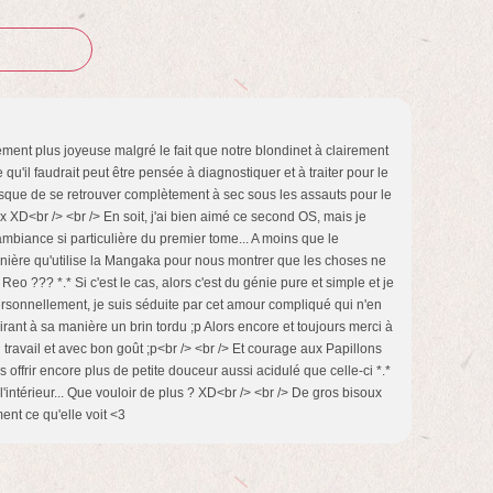
ement plus joyeuse malgré le fait que notre blondinet à clairement
u'il faudrait peut être pensée à diagnostiquer et à traiter pour le
 risque de se retrouver complètement à sec sous les assauts pour le
XD<br /> <br /> En soit, j'ai bien aimé ce second OS, mais je
'ambiance si particulière du premier tome... A moins que le
ière qu'utilise la Mangaka pour nous montrer que les choses ne
eo ??? *.* Si c'est le cas, alors c'est du génie pure et simple et je
> Personnellement, je suis séduite par cet amour compliqué qui n'en
nt à sa manière un brin tordu ;p Alors encore et toujours merci à
travail et avec bon goût ;p<br /> <br /> Et courage aux Papillons
s offrir encore plus de petite douceur aussi acidulé que celle-ci *.*
l'intérieur... Que vouloir de plus ? XD<br /> <br /> De gros bisoux
ent ce qu'elle voit <3