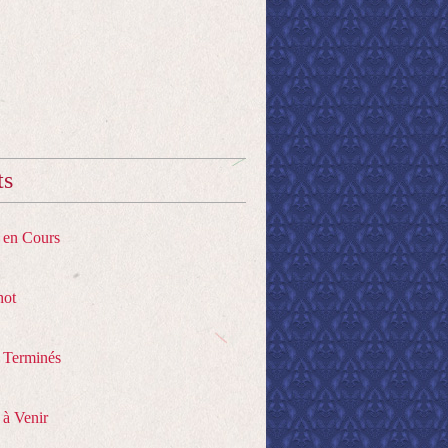
ts
s en Cours
hot
s Terminés
 à Venir