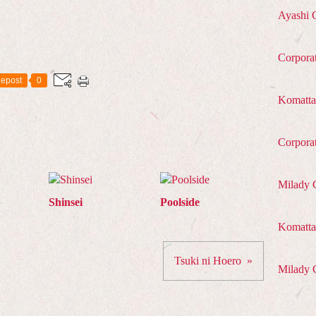
Ayashi 
Corpora
epost
0
Komatta
Corpora
Milady 
Shinsei
Poolside
Komatta 
Tsuki ni Hoero
Milady 