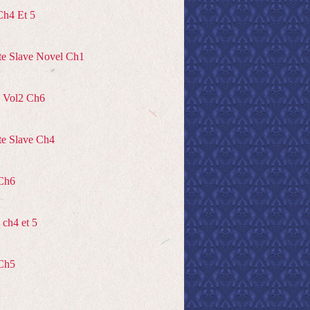
Ch4 Et 5
te Slave Novel Ch1
 Vol2 Ch6
te Slave Ch4
Ch6
ch4 et 5
Ch5