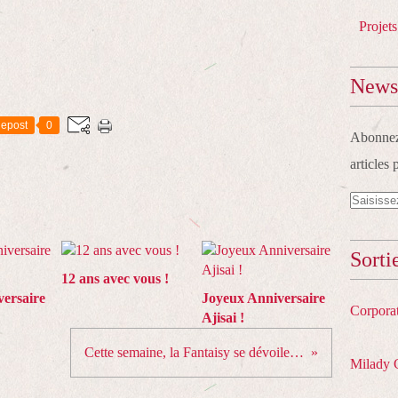
Projets
Newsl
epost
0
Abonnez-
articles 
Sorti
12 ans avec vous !
ersaire
Joyeux Anniversaire
Corpora
Ajisai !
Cette semaine, la Fantaisy se dévoile…
Milady 