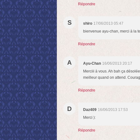
Répondre
S
shiro
17/06/2013 05:47
bienvenue ayu-chan, merci à la t
Répondre
A
Ayu-Chan
16/06/2013 20:17
Merciii à vous. Ah bah ça désolée c
meilleur quand on attend. Courage
Répondre
D
Daz409
16/06/2013 17:53
Merci ):
Répondre