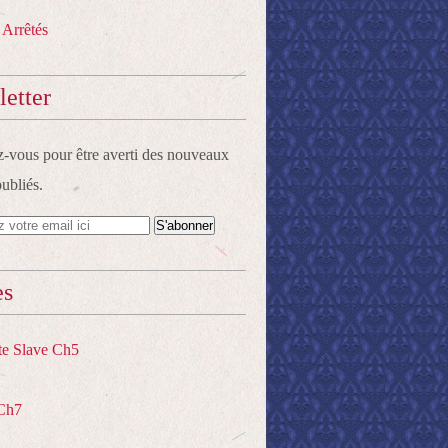
 Arrêtés
etter
vous pour être averti des nouveaux
publiés.
es
te Slave Ch5
Ch7