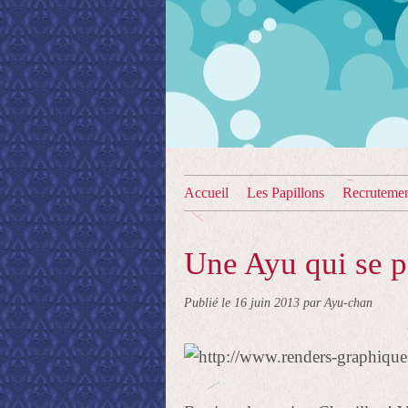
Accueil
Les Papillons
Recruteme
Une Ayu qui se p
Publié le
16 juin 2013
par Ayu-chan