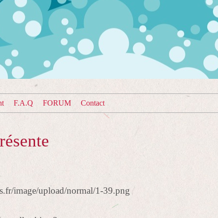
nt
F.A.Q
FORUM
Contact
résente