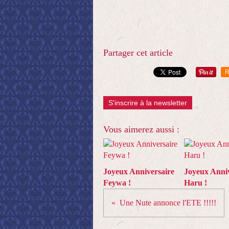
Partager cet article
R
S'inscrire à la newsletter
Vous aimerez aussi :
Joyeux Anniversaire
Joyeux Anniv
Feywa !
Haru !
Une Nute annonce l'ETE !!!!!