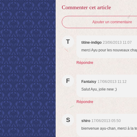
Commenter cet article
Ajouter un commentaire
T
titine-indigo
23/06/2013 11:07
merci Ayu pour les nouveaux chap
Répondre
F
Fantaisy
17/06/2013 11:12
Salut Ayu, jolie new ;)
Répondre
S
shiro
17/06/2013 05:50
bienvenue ayu-chan, merci à la t