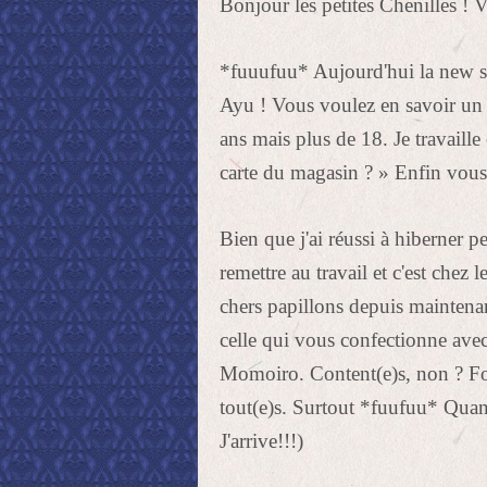
Bonjour les petites Chenilles ! V
*fuuufuu* Aujourd'hui la new se 
Ayu ! Vous voulez en savoir un p
ans mais plus de 18. Je travaille
carte du magasin ? » Enfin vous 
Bien que j'ai réussi à hiberner p
remettre au travail et c'est chez
chers papillons depuis maintenan
celle qui vous confectionne ave
Momoiro. Content(e)s, non ? For
tout(e)s. Surtout *fuufuu* Quan
J'arrive!!!)