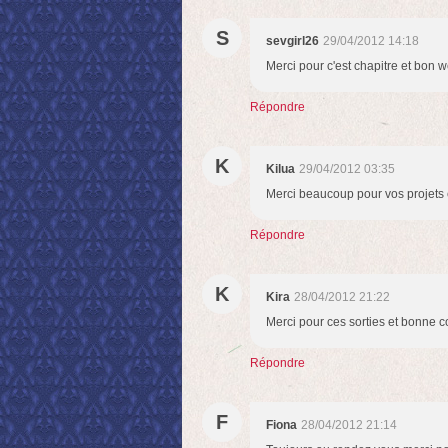
S
sevgirl26
29/04/2012 14:18
Merci pour c'est chapitre et bon
Répondre
K
Kilua
29/04/2012 03:35
Merci beaucoup pour vos projets 
Répondre
K
Kira
28/04/2012 21:22
Merci pour ces sorties et bonne co
Répondre
F
Fiona
28/04/2012 21:14