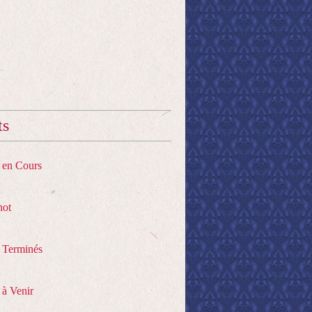
ts
s en Cours
hot
s Terminés
 à Venir