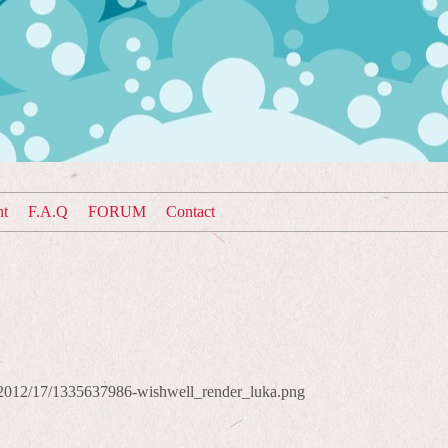
nt
F.A.Q
FORUM
Contact