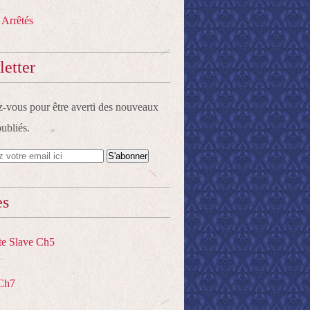
 Arrêtés
etter
vous pour être averti des nouveaux
publiés.
es
te Slave Ch5
Ch7