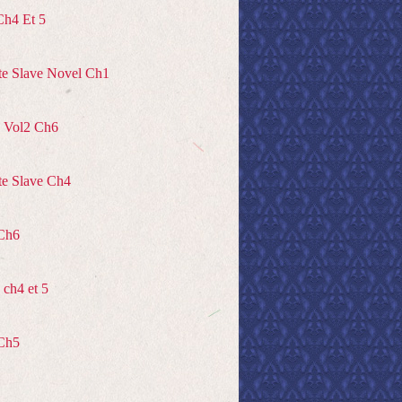
Ch4 Et 5
te Slave Novel Ch1
 Vol2 Ch6
te Slave Ch4
Ch6
ch4 et 5
Ch5