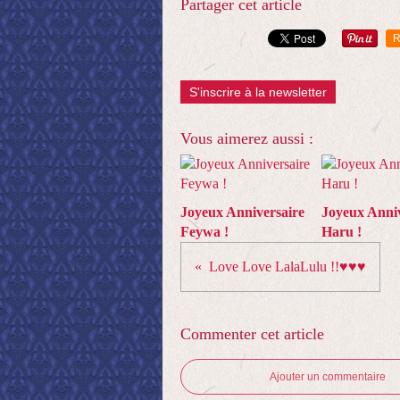
Partager cet article
R
S'inscrire à la newsletter
Vous aimerez aussi :
Joyeux Anniversaire
Joyeux Anniv
Feywa !
Haru !
Love Love LalaLulu !!♥♥♥
Commenter cet article
Ajouter un commentaire