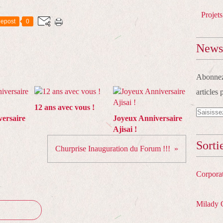
Projets
epost
0
Newsl
Abonnez-
articles 
12 ans avec vous !
ersaire
Joyeux Anniversaire
Ajisai !
Sorti
Churprise Inauguration du Forum !!!
Corpora
Milady 