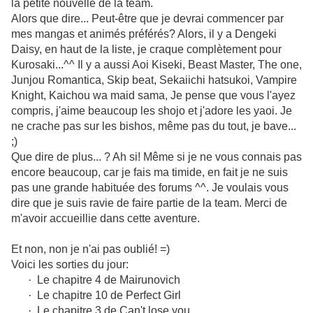
la petite nouvelle de la team.
Alors que dire... Peut-être que je devrai commencer par
mes mangas et animés préférés? Alors, il y a Dengeki
Daisy, en haut de la liste, je craque complètement pour
Kurosaki...^^ Il y a aussi Aoi Kiseki, Beast Master, The one,
Junjou Romantica, Skip beat, Sekaiichi hatsukoi, Vampire
Knight, Kaichou wa maid sama, Je pense que vous l'ayez
compris, j'aime beaucoup les shojo et j'adore les yaoi. Je
ne crache pas sur les bishos, même pas du tout, je bave...
;)
Que dire de plus... ? Ah si! Même si je ne vous connais pas
encore beaucoup, car je fais ma timide, en fait je ne suis
pas une grande habituée des forums ^^. Je voulais vous
dire que je suis ravie de faire partie de la team. Merci de
m'avoir accueillie dans cette aventure.
Et non, non je n'ai pas oublié! =)
Voici les sorties du jour:
·
Le chapitre 4 de Mairunovich
·
Le chapitre 10 de Perfect Girl
·
Le chapitre 3 de Can't lose you