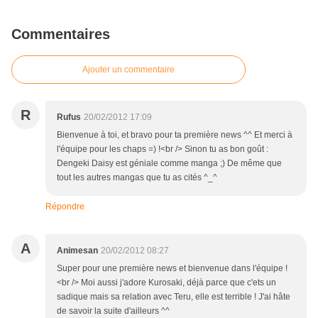
Commentaires
Ajouter un commentaire
R
Rufus
20/02/2012 17:09
Bienvenue à toi, et bravo pour ta première news ^^ Et merci à
l'équipe pour les chaps =) !<br /> Sinon tu as bon goût :
Dengeki Daisy est géniale comme manga ;) De même que
tout les autres mangas que tu as cités ^_^
Répondre
A
Animesan
20/02/2012 08:27
Super pour une première news et bienvenue dans l'équipe !
<br /> Moi aussi j'adore Kurosaki, déjà parce que c'ets un
sadique mais sa relation avec Teru, elle est terrible ! J'ai hâte
de savoir la suite d'ailleurs ^^