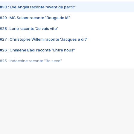
#30 : Eve Angeli raconte "Avant de partir"
#29 : MC Solaar raconte "Bouge de là"
28 : Lorie raconte "Je vais vite"
#27 : Christophe Willem raconte "Jacques a dit"
#26 : Chimène Badi raconte "Entre nous"
#25 : Indochine raconte "3e sexe"
#24 : Zaho raconte "C'est chelou"
#23 : Patrick Bruel raconte "Au café des délices"
#22 : Kyo raconte "Le chemin"
#21 : Nolwenn Leroy raconte "Cassé"
#20 : Patrick Hernandez raconte "Born to be alive"
#19 : Lorie raconte "Près de moi"