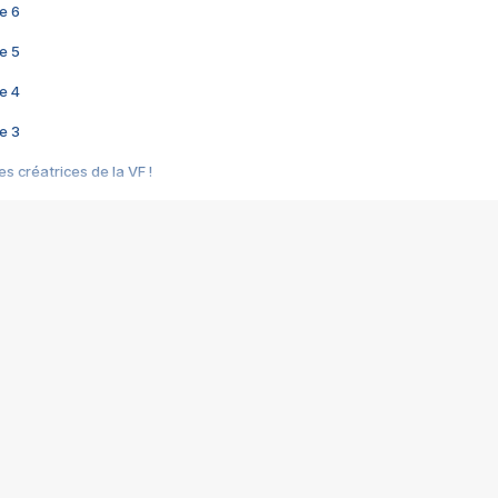
e 6
e 5
e 4
e 3
s créatrices de la VF !
e 2
e 1
e Mektoub My Love arrive enfin ! Rencontre avec Shaïn Boumedine et Sal
i : après Toni en famille
elle réalise le bouleversant Dites lui que je l'aime
ais ! Rencontre autour de Vie privée de Rebecca Zlotowski
 de Marguerite, Grave... Rencontre avec Ella Rumpf
 Les Rêveurs, un film intime sur la santé mentale