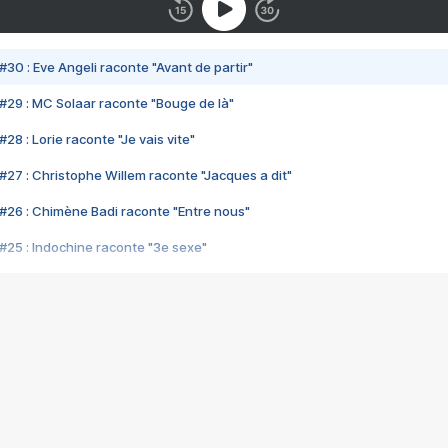
#30 : Eve Angeli raconte "Avant de partir"
#29 : MC Solaar raconte "Bouge de là"
28 : Lorie raconte "Je vais vite"
#27 : Christophe Willem raconte "Jacques a dit"
#26 : Chimène Badi raconte "Entre nous"
#25 : Indochine raconte "3e sexe"
#24 : Zaho raconte "C'est chelou"
#23 : Patrick Bruel raconte "Au café des délices"
#22 : Kyo raconte "Le chemin"
#21 : Nolwenn Leroy raconte "Cassé"
#20 : Patrick Hernandez raconte "Born to be alive"