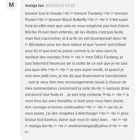
M
manga fan
26/11/2013 23:10
bonsoir tout le monde !<br /> bonsoir Fantaisy !<br /> bonsoir
Rosen !<br /> bonsoir Black Butterfly !<br /> <br /> il fait super
froid en effet mais que cela ne nous empêche pas tout d'alors
féliciter Rosen bien entendu, ah les études c'est pas facile,
mais faut s'accrocher, et à la fin on est récompensé! donc<br
/> félicitation pour ton dure labeur et que l'avenir soit brillant
pour toi et que tout se passe comme tu le veux dans le
meilleur des mondes !!!<br /> <br /> mon DIEU Fantaisy, je
suis tellement heureuse de la sortie de ce soir que je ne sais
pas quoi dire !<br /> <br /> je suis super excité, et quand je
vois mon petit nom, je me dis que finalement le harcèlement
... euh je veux dire mes encouragements laissé à chacun de
mes commentaires concernant la suite de<br /> samurai drive
ont donné leur fruits et ... je suis trop contente !!!<br /> <br /> à
vous tous qui avez travaillez si dure pour nous faire plaisir,
bon courage et bonne continuation !<br /> <br /> sur ce, je
vous laisse, j'ai des chapitres à télécharger !<br /> <br /> gros
bisoux tout baveux, parce que vous le valez bien ...<br /> <br
/> manga fan<br /> <br /> vivelesmangas@yahoo.fr<br /> <br
/> .