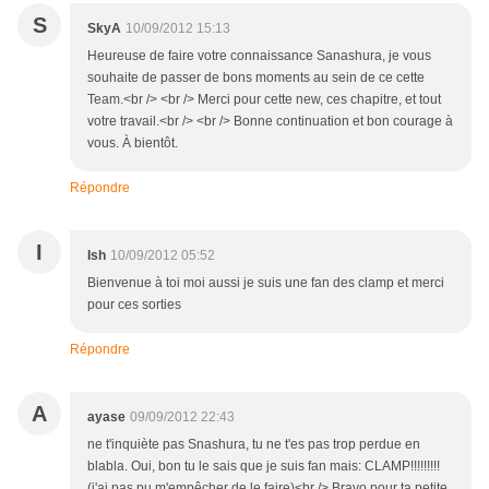
S
SkyA
10/09/2012 15:13
Heureuse de faire votre connaissance Sanashura, je vous
souhaite de passer de bons moments au sein de ce cette
Team.<br /> <br /> Merci pour cette new, ces chapitre, et tout
votre travail.<br /> <br /> Bonne continuation et bon courage à
vous. À bientôt.
Répondre
I
Ish
10/09/2012 05:52
Bienvenue à toi moi aussi je suis une fan des clamp et merci
pour ces sorties
Répondre
A
ayase
09/09/2012 22:43
ne t'inquiète pas Snashura, tu ne t'es pas trop perdue en
blabla. Oui, bon tu le sais que je suis fan mais: CLAMP!!!!!!!!!
(j'ai pas pu m'empêcher de le faire)<br /> Bravo pour ta petite