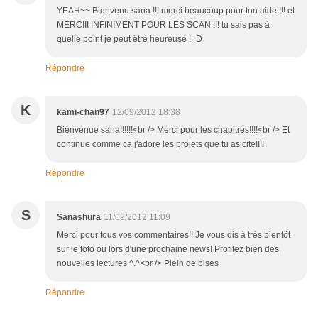
YEAH~~ Bienvenu sana !!! merci beaucoup pour ton aide !!! et
MERCIII INFINIMENT POUR LES SCAN !!! tu sais pas à
quelle point je peut être heureuse !=D
Répondre
K
kami-chan97
12/09/2012 18:38
Bienvenue sana!!!!!!<br /> Merci pour les chapitres!!!!<br /> Et
continue comme ca j'adore les projets que tu as cite!!!!
Répondre
S
Sanashura
11/09/2012 11:09
Merci pour tous vos commentaires!! Je vous dis à très bientôt
sur le fofo ou lors d'une prochaine news! Profitez bien des
nouvelles lectures ^.^<br /> Plein de bises
Répondre