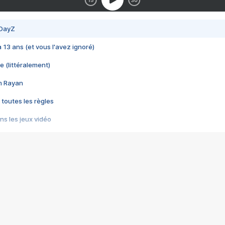
 DayZ
 a 13 ans (et vous l'avez ignoré)
e (littéralement)
im Rayan
 toutes les règles
s les jeux vidéo
us choquant de Rockstar ? - Le scandale BULLY
e plus moche de Steam
du RÊVE tourne au CAUCHEMAR
pendant 8 heures
it… à tort