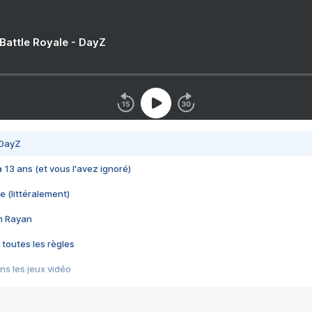
 Battle Royale - DayZ
 DayZ
 a 13 ans (et vous l'avez ignoré)
e (littéralement)
im Rayan
 toutes les règles
s les jeux vidéo
us choquant de Rockstar ? - Le scandale BULLY