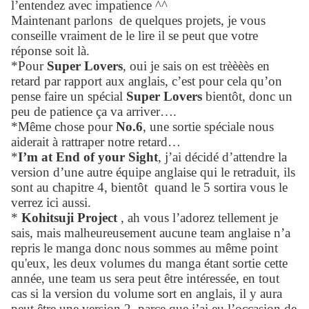
l’entendez avec impatience ^^
Maintenant parlons
de quelques projets, je vous
conseille vraiment de le lire il se peut que votre
réponse soit là.
*Pour
Super Lovers
, oui je sais on est trèèèès en
retard par rapport aux anglais, c’est pour cela qu’on
pense faire un spécial
Super Lovers
bientôt, donc un
peu de patience ça va arriver….
*Même chose pour
No.6
, une sortie spéciale nous
aiderait à rattraper notre retard…
*
I’m at End of your Sight
, j’ai décidé d’attendre la
version d’une autre équipe anglaise qui le retraduit, ils
sont au chapitre 4, bientôt
quand le 5 sortira vous le
verrez ici aussi.
*
Kohitsuji Project
, ah vous l’adorez tellement je
sais, mais malheureusement aucune team anglaise n’a
repris le manga donc nous sommes au même point
qu'eux, les deux volumes du manga étant sortie cette
année, une team us sera peut être intéressée, en tout
cas si la version du volume sort en anglais, il y aura
peut être une version 2, parce que j’ai eu l’occasion de