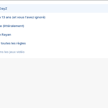
 DayZ
 a 13 ans (et vous l'avez ignoré)
e (littéralement)
im Rayan
 toutes les règles
s les jeux vidéo
us choquant de Rockstar ? - Le scandale BULLY
e plus moche de Steam
du RÊVE tourne au CAUCHEMAR
pendant 8 heures
it… à tort
umiliés par un jeu vidéo