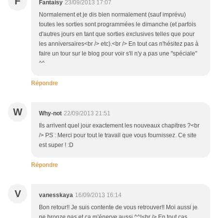
F
Fantaisy
23/09/2013 17:07
Normalement et je dis bien normalement (sauf imprévu)
toutes les sorties sont programmées le dimanche (et parfois
d'autres jours en tant que sorties exclusives telles que pour
les anniversaires<br /> etc).<br /> En tout cas n'hésitez pas à
faire un tour sur le blog pour voir s'il n'y a pas une "spéciale"
^^
Répondre
W
Why-not
22/09/2013 21:51
Ils arrivent quel jour exactement les nouveaux chapitres ?<br
/> PS : Merci pour tout le travail que vous fournissez. Ce site
est super ! :D
Répondre
V
vanesskaya
16/09/2013 16:14
Bon retour!! Je suis contente de vous retrouver!! Moi aussi je
ne bronze pas et ça m’énerve aussi ^^!<br /> En tout cas