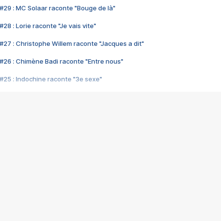
#29 : MC Solaar raconte "Bouge de là"
28 : Lorie raconte "Je vais vite"
#27 : Christophe Willem raconte "Jacques a dit"
#26 : Chimène Badi raconte "Entre nous"
#25 : Indochine raconte "3e sexe"
#24 : Zaho raconte "C'est chelou"
#23 : Patrick Bruel raconte "Au café des délices"
#22 : Kyo raconte "Le chemin"
#21 : Nolwenn Leroy raconte "Cassé"
#20 : Patrick Hernandez raconte "Born to be alive"
#19 : Lorie raconte "Près de moi"
#18 : Michael Jones raconte "A nos actes manqués" (avec Jean-Jacque