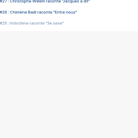
#27 : Christophe Willem raconte "Jacques a dit"
#26 : Chimène Badi raconte "Entre nous"
#25 : Indochine raconte "3e sexe"
#24 : Zaho raconte "C'est chelou"
#23 : Patrick Bruel raconte "Au café des délices"
#22 : Kyo raconte "Le chemin"
#21 : Nolwenn Leroy raconte "Cassé"
#20 : Patrick Hernandez raconte "Born to be alive"
#19 : Lorie raconte "Près de moi"
#18 : Michael Jones raconte "A nos actes manqués" (avec Jean-Jacque
#17 : Khaled raconte "Aïcha"
#16 : Corneille raconte "Parce qu'on vient de loin"
#15 : Indochine raconte "L'aventurier"