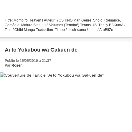
Titre: Momoiro Heaven ! Auteur: YOSHINO Mari Genre: Shojo, Romance,
Comédie, Mature Statut: 12 Volumes (Terminé) Teams US: Trinity BAKumA /
Tinte/ Chibi Manga Traduction: Tiloop / Licch-sama / Lilou / AruBiiZe
Correction: Tiloop Clean: Rosen / Gaydgine...
Ai to Yokubou wa Gakuen de
Publié le 15/05/2010 à 21:37
Par
Rosen