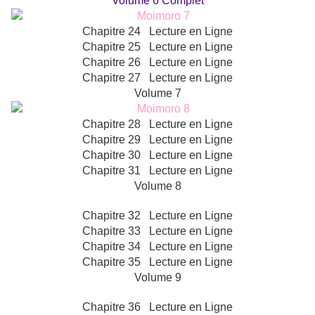
Volume 6 Complet
Chapitre 24 Lecture en Ligne
Chapitre 25 Lecture en Ligne
Chapitre 26 Lecture en Ligne
Chapitre 27 Lecture en Ligne
Volume 7
Chapitre 28 Lecture en Ligne
Chapitre 29 Lecture en Ligne
Chapitre 30 Lecture en Ligne
Chapitre 31 Lecture en Ligne
Volume 8
Chapitre 32 Lecture en Ligne
Chapitre 33 Lecture en Ligne
Chapitre 34 Lecture en Ligne
Chapitre 35 Lecture en Ligne
Volume 9
Chapitre 36 Lecture en Ligne