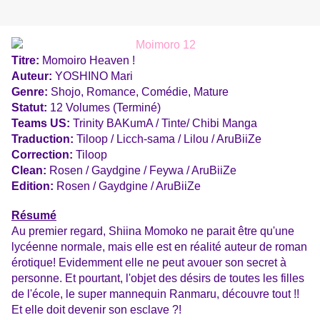
Titre:
Momoiro Heaven !
Auteur:
YOSHINO Mari
Genre:
Shojo, Romance, Comédie, Mature
Statut:
12 Volumes (Terminé)
Teams US:
Trinity BAKumA / Tinte/ Chibi Manga
Traduction:
Tiloop / Licch-sama / Lilou / AruBiiZe
Correction:
Tiloop
Clean:
Rosen / Gaydgine / Feywa / AruBiiZe
Edition:
Rosen / Gaydgine / AruBiiZe
Résumé
Au premier regard, Shiina Momoko ne parait être qu'une
lycéenne normale, mais elle est en réalité auteur de roman
érotique! Evidemment elle ne peut avouer son secret à
personne. Et pourtant, l'objet des désirs de toutes les filles
de l'école, le super mannequin Ranmaru, découvre tout !!
Et elle doit devenir son esclave ?!