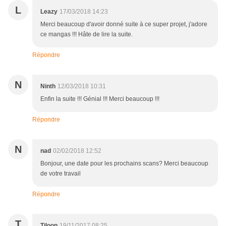
L
Leazy
17/03/2018 14:23
Merci beaucoup d'avoir donné suite à ce super projet, j'adore
ce mangas !!! Hâte de lire la suite.
Répondre
N
Ninth
12/03/2018 10:31
Enfin la suite !!! Génial !!! Merci beaucoup !!!
Répondre
N
nad
02/02/2018 12:52
Bonjour, une date pour les prochains scans? Merci beaucoup
de votre travail
Répondre
T
Tiloop
19/11/2017 08:25