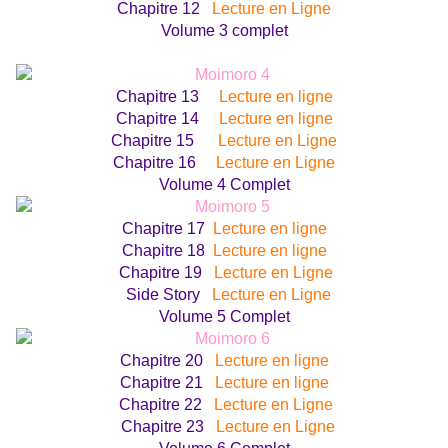
Chapitre 12
Lecture en Ligne
Volume 3 complet
Chapitre 13
Lecture en ligne
Chapitre 14
Lecture en ligne
Chapitre 15
Lecture en Ligne
Chapitre 16
Lecture en Ligne
Volume 4 Complet
Chapitre 17
Lecture en ligne
Chapitre 18
Lecture en ligne
Chapitre 19
Lecture en Ligne
Side Story
Lecture en Ligne
Volume 5 Complet
Chapitre 20
Lecture en ligne
Chapitre 21
Lecture en ligne
Chapitre 22
Lecture en Ligne
Chapitre 23
Lecture en Ligne