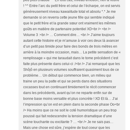
peu plus chaude ^^ En tout cas, niveau émotion, rien à redire
! ^^ Entre l’arc du petit frère et celui de l’écharpe, on est servis
généreusement niveau kawaiitude total et absolu *.* Je me
demande si on reverra cette jeune fille qui semble indiqué
que le petit frère et la grande sœur ont vraiment les mêmes
goûts en matière de partenaire potentiel XD<br /> <br />
Volume 3 :<br /> … Comment dire… <br /> J’aime toujours
autant cette histoire et je m’amuse à voir ces deux là avancer
d’un petit pas timide pour faire des bonds de trois mètres en
arrière à la moindre occasion, mais… La petite sensation de «
remplissage » qui me taraudait dans le tome précédent c’est
faite plus présente dans celui-ci :/<br /> J’ai remarqué que les
Shôjô en plusieurs volumes souffraient quasiment tous de ce
problème… Un début qui commence bien, un milieu qui
traine un peu la patte et qui se perds dans des situations
cocasses tout en continuant timidement le récit commencer
dans les précédents, avant qu’on ne reparte enfin sur de
bonne base moins versatile et plus concrète ! XD Et là… J’ai
l’impression qu’on est en plein dans la seconde phase Oo<br
/> Ha moins que ce ne soit le coté humoristique un peu trop
poussé qui fait redescendre la tension dramatique d’une
scène touchante ou excitante ? … <br /> Je ne sais pas…
Mais une chose est sûre, j’espère de tout coeur que les