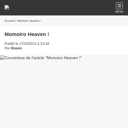
MENU
Accueil
» Momoiro Heaven !
Momoiro Heaven !
Publié le 17/10/2011 à 23:42
Par
Rosen