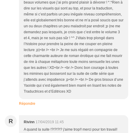
beaux volumes que j’ai pris grand plaisir à dévorer ! *.*Rien à
dire sur les visuels qui sont au top, et pour la traduction,
même si c’est parfois un peu inégale niveau compréhension,
elle est globalement très bonne et ne m’a posé soucis que sur
un ou deux chapitres un peu maladroit par endroit ;p (ne me
demandez pas lesquels, je crois que c’est entre le volume 3
et 4, mais je ne suis pas sûr ! ^^ J’étais trop plongé dans
l’histoire pour prendre la peine de me couper en pleine
lecture ;p)<br /> <br /> Je me suis régalé en compagnie de
cette charmante auteure de roman érotique qui me fait mourir
de rire à chaque métaphore toute moins sensuelle les unes
que les autres ! XD<br /> <br /> Donc bon courage à toutes
les mimines qui bosseront sur la suite de cette série que
j’attends avec impatience ;p<br /> <br /> De gros bisoux d’une
Yaoiste qui s’est également bien marré en lisant les notes de
Traductrices et d’Editrices XD
Répondre
R
Rivinn
17/04/2019 11:45
A quand la suite !?!?!?!? j'aime trop!! merci pour ton travail!