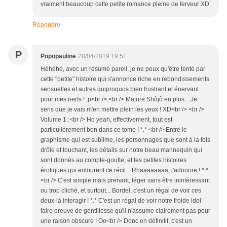
vraiment beaucoup cette petite romance pleine de ferveur XD
Répondre
P
Popopauline
28/04/2019 19:51
Héhéhé, avec un résumé pareil, je ne peux qu'être tenté par
cette "petite" histoire qui s'annonce riche en rebondissements
sensuelles et autres quiproquos bien frustrant et énervant
pour mes nerfs ! ;p<br /> <br /> Mature Shôjô en plus... Je
sens que je vais m'en mettre plein les yeux ! XD<br /> <br />
Volume 1 :<br /> Ho yeah, effectivement, tout est
particulièrement bon dans ce tome ! *.* <br /> Entre le
graphisme qui est sublime, les personnages que sont à la fois
drôle et touchant, les détails sur notre beau mannequin qui
sont donnés au compte-goutte, et les petites histoires
érotiques qui entourent ce récit... Rhaaaaaaaa, j'adooore ! *.*
<br /> C'est simple mais prenant, léger sans être inintéressant
ou trop cliché, et surtout... Bordel, c'est un régal de voir ces
deux-là interagir ! *.* C'est un régal de voir notre froide idol
faire preuve de gentillesse qu'il n'assume clairement pas pour
une raison obscure ! Oo<br /> Donc en définitif, c'est un