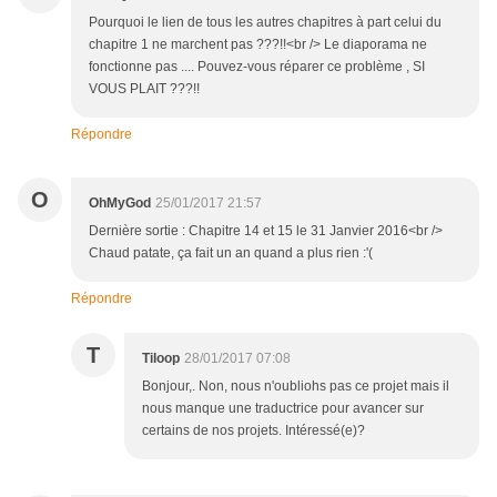
Pourquoi le lien de tous les autres chapitres à part celui du
chapitre 1 ne marchent pas ???!!<br /> Le diaporama ne
fonctionne pas .... Pouvez-vous réparer ce problème , SI
VOUS PLAIT ???!!
Répondre
O
OhMyGod
25/01/2017 21:57
Dernière sortie : Chapitre 14 et 15 le 31 Janvier 2016<br />
Chaud patate, ça fait un an quand a plus rien :'(
Répondre
T
Tiloop
28/01/2017 07:08
Bonjour,. Non, nous n'oubliohs pas ce projet mais il
nous manque une traductrice pour avancer sur
certains de nos projets. Intéressé(e)?