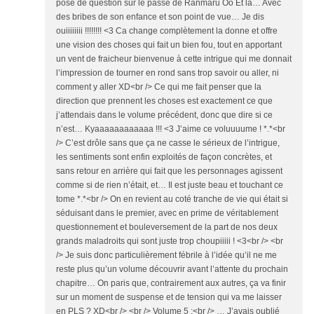
posé de question sur le passé de Ranmaru Oo Et là… Avec
des bribes de son enfance et son point de vue… Je dis
ouiiiiiiii !!!!!!!! <3 Ca change complètement la donne et offre
une vision des choses qui fait un bien fou, tout en apportant
un vent de fraicheur bienvenue à cette intrigue qui me donnait
l’impression de tourner en rond sans trop savoir ou aller, ni
comment y aller XD<br /> Ce qui me fait penser que la
direction que prennent les choses est exactement ce que
j’attendais dans le volume précédent, donc que dire si ce
n’est… Kyaaaaaaaaaaaa !!! <3 J’aime ce voluuuume ! *.*<br
/> C’est drôle sans que ça ne casse le sérieux de l’intrigue,
les sentiments sont enfin exploités de façon concrètes, et
sans retour en arrière qui fait que les personnages agissent
comme si de rien n’était, et… Il est juste beau et touchant ce
tome *.*<br /> On en revient au coté tranche de vie qui était si
séduisant dans le premier, avec en prime de véritablement
questionnement et bouleversement de la part de nos deux
grands maladroits qui sont juste trop choupiiiii ! <3<br /> <br
/> Je suis donc particulièrement fébrile à l’idée qu’il ne me
reste plus qu’un volume découvrir avant l’attente du prochain
chapitre… On paris que, contrairement aux autres, ça va finir
sur un moment de suspense et de tension qui va me laisser
en PLS ? XD<br /> <br /> Volume 5 :<br /> … J’avais oublié