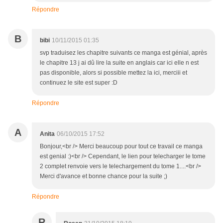
Répondre
B
bibi
10/11/2015 01:35
svp traduisez les chapitre suivants ce manga est génial, après
le chapitre 13 j ai dû lire la suite en anglais car ici elle n est
pas disponible, alors si possible mettez la ici, merciii et
continuez le site est super :D
Répondre
A
Anita
06/10/2015 17:52
Bonjour,<br /> Merci beaucoup pour tout ce travail ce manga
est genial :)<br /> Cependant, le lien pour telecharger le tome
2 complet renvoie vers le telechargement du tome 1....<br />
Merci d'avance et bonne chance pour la suite ;)
Répondre
R