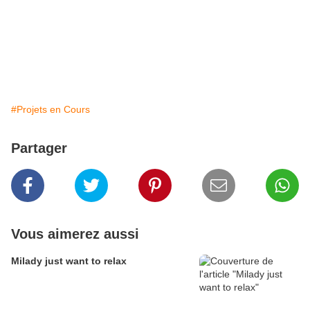
#Projets en Cours
Partager
Vous aimerez aussi
Milady just want to relax