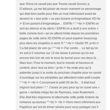
que Shina ne savait pas que Touma savait (loooo) ;p
D’ailleurs, ça me fait plaisir de revoir vraiment ce personnage
qui était bien partie pour être un rival intéressant avant de
devenir le « bon pote » un peu bizarre et énigmatique XD<br
/> Et en parlant d’énigmatique… ENFIN ! *.*<br /> ENFIN on
sort du silence et du dénis ! ENFIN on a droit à une scène «
belle comme tout » qu’on attend limite depuis les premières
pages de cette série XD ENFIN on peut espérer beaucoup
plus dans les chapitres à venir !!! *.*<br /> Ouiiiiii !!!!! ;p<br />
Ca fait plaisir de voir ça ! ^^<br /> Par contre… Le fait qu’on
en soit à 5 volumes sur 13 me laisse à penser qu’on est
encore très loin de voir le bout du tunnel pour ces deux là…
Mais bon ! Pour le moment, tout le monde et heureux et
content, donc tout va bien ! ;p<br /> Ne reste plus qu’à
patienter jusqu’à la sortie du prochain chapitre pour en savoir
d’avantage sur les péripéties qui attendent notre petit couple
*.*<br /> <br /> Concernant le petit OS de fin… Il était tout
mignon tout plein ! *.* J’avais un peu peur qu’on suive une «
garce » lambda méga fan de Ranmaru, mais finalement…
Elle était très mignonne et attachante cette petite histoire de
romance au bureau ^^<br /> <br /> Alors merci infiniment aux
Papillons qui ont du trimer sévère pour nous partager ces 5