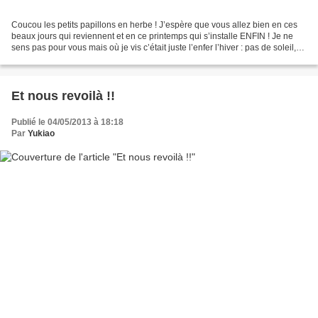
Coucou les petits papillons en herbe ! J’espère que vous allez bien en ces
beaux jours qui reviennent et en ce printemps qui s’installe ENFIN ! Je ne
sens pas pour vous mais où je vis c’était juste l’enfer l’hiver : pas de soleil,
que de la pluie ou de...
Et nous revoilà !!
Publié le 04/05/2013 à 18:18
Par
Yukiao