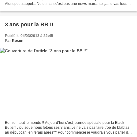
Alors petit rappel... Nute, mais c'est pas une news marrante ça, tu vas tous
nous les faire dormir à ce...
3 ans pour la BB !!
Publié le 04/03/2013 à 22:45
Par
Rosen
Bonsoir tout le monde !! Aujourd’hui c’est journée spéciale pour la Black
Butterfly puisque nous fêtons ses 3 ans. Je ne vais pas faire trop de blablas
au début car j’en ferais après^^ Pour commencer je voudrais vous parler du