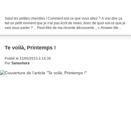
Salut les petites chenilles ! Comment est-ce que vous allez ? A vrai dire ça
fait un petit moment que je n'ai pas écrit de news, donc de quoi est-ce que je
vais vous parler ? ... Peut-être de ma récente découverte... « Answer Me
1997 ». Comme vous le...
Te voilà, Printemps !
Publié le 12/05/2013 à 14:30
Par
Sanashura