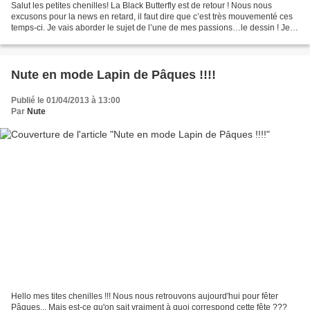
Salut les petites chenilles! La Black Butterfly est de retour ! Nous nous
excusons pour la news en retard, il faut dire que c’est très mouvementé ces
temps-ci. Je vais aborder le sujet de l’une de mes passions…le dessin ! Je
dessine depuis que je suis...
Nute en mode Lapin de Pâques !!!!
Publié le 01/04/2013 à 13:00
Par
Nute
Hello mes tites chenilles !!! Nous nous retrouvons aujourd'hui pour fêter
Pâques... Mais est-ce qu'on sait vraiment à quoi correspond cette fête ???