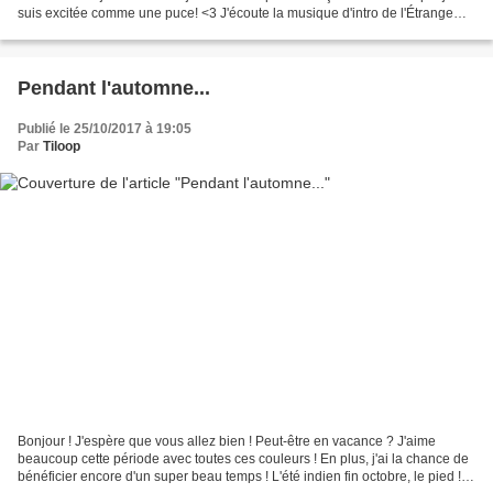
suis excitée comme une puce! <3 J'écoute la musique d'intro de l'Étrange
Noël de Mr. Jack en boucle depuis....
Pendant l'automne...
Publié le 25/10/2017 à 19:05
Par
Tiloop
Bonjour ! J'espère que vous allez bien ! Peut-être en vacance ? J'aime
beaucoup cette période avec toutes ces couleurs ! En plus, j'ai la chance de
bénéficier encore d'un super beau temps ! L'été indien fin octobre, le pied !