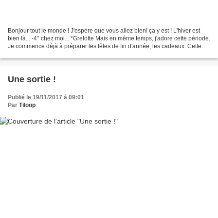
Bonjour tout le monde ! J'espère que vous allez bien! ça y est ! L'hiver est
bien là... -4° chez moi... *Grelotte Mais en même temps, j'adore cette période.
Je commence déjà à préparer les fêtes de fin d'année, les cadeaux. Cette
semaine, on va s’atteler...
Une sortie !
Publié le 19/11/2017 à 09:01
Par
Tiloop