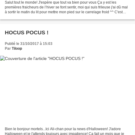
Salut tout le monde! J'espère que tout va bien pour vous Ça y est les
premières fraicheurs de l’hiver se font sentir, moi qui suis frileuse j'ai dû mal
à sortir le matin du lit pour mettre mon pied sur le carrelage froid ^^ C'est
parti pour mettre les...
HOCUS POCUS !
Publié le 31/10/2017 à 15:03
Par
Tiloop
Bien le bonjour mortels...Ici Ali-chan pour la news d'Halloween! J'adore
Halloween et je l'attends toujours avec impatience! Ça fait un mois que je