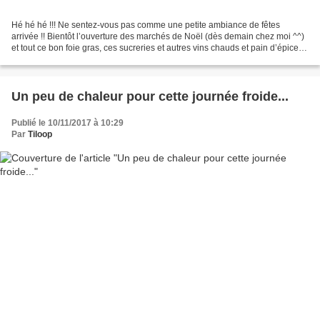
Hé hé hé !!! Ne sentez-vous pas comme une petite ambiance de fêtes
arrivée !! Bientôt l’ouverture des marchés de Noël (dès demain chez moi ^^)
et tout ce bon foie gras, ces sucreries et autres vins chauds et pain d’épices
seront à moi Gnark Gnark Gnark...
Un peu de chaleur pour cette journée froide...
Publié le 10/11/2017 à 10:29
Par
Tiloop