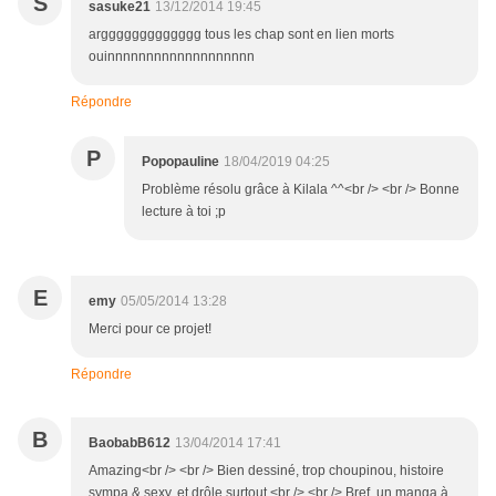
S
sasuke21
13/12/2014 19:45
arggggggggggggg tous les chap sont en lien morts
ouinnnnnnnnnnnnnnnnnnn
Répondre
P
Popopauline
18/04/2019 04:25
Problème résolu grâce à Kilala ^^<br /> <br /> Bonne
lecture à toi ;p
E
emy
05/05/2014 13:28
Merci pour ce projet!
Répondre
B
BaobabB612
13/04/2014 17:41
Amazing<br /> <br /> Bien dessiné, trop choupinou, histoire
sympa & sexy, et drôle surtout.<br /> <br /> Bref, un manga à