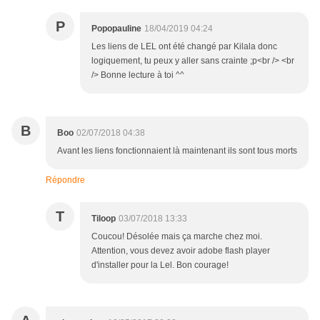
P
Popopauline
18/04/2019 04:24
Les liens de LEL ont été changé par Kilala donc
logiquement, tu peux y aller sans crainte ;p<br /> <br
/> Bonne lecture à toi ^^
B
Boo
02/07/2018 04:38
Avant les liens fonctionnaient là maintenant ils sont tous morts
Répondre
T
Tiloop
03/07/2018 13:33
Coucou! Désolée mais ça marche chez moi.
Attention, vous devez avoir adobe flash player
d'installer pour la Lel. Bon courage!