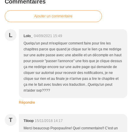
Commentaires
Ajouter un commentaire
L
Lolo_
04/09/2021 15:49
Quelqu'un peut m'expliquer comment faire pour lire les
chapitres parce que quand je clique sur le lien ça me redirige
sur une autre passe avec une abeille et un décompte en haut
pour pouvoir "passer l'annonce" une fois que je clique dessus
ça me redirige encore sur une autre page qui demande de
cliquer sur autorisé pour recevoir des notifications, je ne
clique sur rien et au finale je n'arrive pas a lire le chapitre et
ça me le fait avec toutes vos traduction...Quelqu'un peut
m'aider svp????
Répondre
T
Tiloop
15/11/2018 14:17
Merci beaucoup Popopauline! Quel commentaire!! C'est un