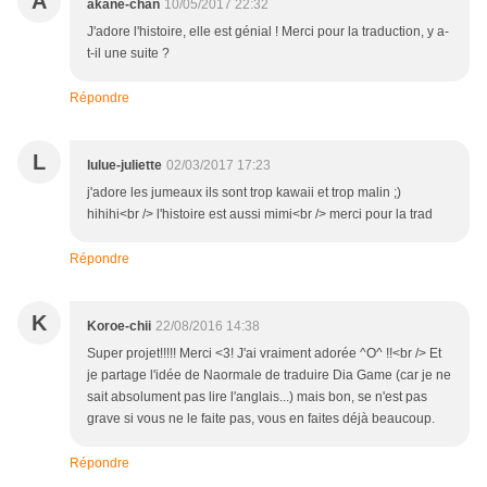
A
akane-chan
10/05/2017 22:32
J'adore l'histoire, elle est génial ! Merci pour la traduction, y a-
t-il une suite ?
Répondre
L
lulue-juliette
02/03/2017 17:23
j'adore les jumeaux ils sont trop kawaii et trop malin ;)
hihihi<br /> l'histoire est aussi mimi<br /> merci pour la trad
Répondre
K
Koroe-chii
22/08/2016 14:38
Super projet!!!!! Merci <3! J'ai vraiment adorée ^O^ !!<br /> Et
je partage l'idée de Naormale de traduire Dia Game (car je ne
sait absolument pas lire l'anglais...) mais bon, se n'est pas
grave si vous ne le faite pas, vous en faites déjà beaucoup.
Répondre