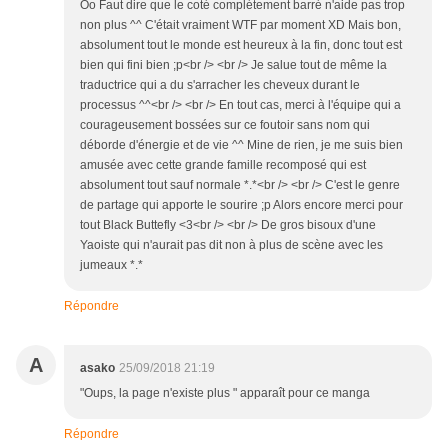
Oo Faut dire que le coté complétement barré n'aide pas trop
non plus ^^ C'était vraiment WTF par moment XD Mais bon,
absolument tout le monde est heureux à la fin, donc tout est
bien qui fini bien ;p<br /> <br /> Je salue tout de même la
traductrice qui a du s'arracher les cheveux durant le
processus ^^<br /> <br /> En tout cas, merci à l'équipe qui a
courageusement bossées sur ce foutoir sans nom qui
déborde d'énergie et de vie ^^ Mine de rien, je me suis bien
amusée avec cette grande famille recomposé qui est
absolument tout sauf normale *.*<br /> <br /> C'est le genre
de partage qui apporte le sourire ;p Alors encore merci pour
tout Black Buttefly <3<br /> <br /> De gros bisoux d'une
Yaoiste qui n'aurait pas dit non à plus de scène avec les
jumeaux *.*
Répondre
A
asako
25/09/2018 21:19
"Oups, la page n'existe plus " apparaît pour ce manga
Répondre