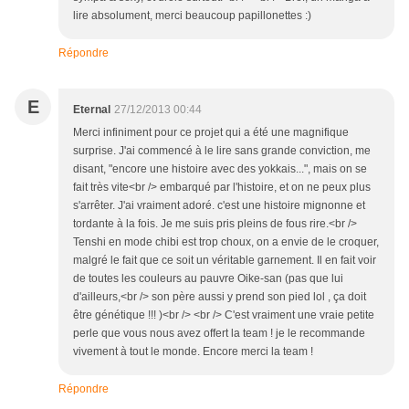
lire absolument, merci beaucoup papillonettes :)
Répondre
E
Eternal
27/12/2013 00:44
Merci infiniment pour ce projet qui a été une magnifique
surprise. J'ai commencé à le lire sans grande conviction, me
disant, "encore une histoire avec des yokkais...", mais on se
fait très vite<br /> embarqué par l'histoire, et on ne peux plus
s'arrêter. J'ai vraiment adoré. c'est une histoire mignonne et
tordante à la fois. Je me suis pris pleins de fous rire.<br />
Tenshi en mode chibi est trop choux, on a envie de le croquer,
malgré le fait que ce soit un véritable garnement. Il en fait voir
de toutes les couleurs au pauvre Oike-san (pas que lui
d'ailleurs,<br /> son père aussi y prend son pied lol , ça doit
être génétique !!! )<br /> <br /> C'est vraiment une vraie petite
perle que vous nous avez offert la team ! je le recommande
vivement à tout le monde. Encore merci la team !
Répondre