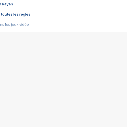
im Rayan
 toutes les règles
s les jeux vidéo
us choquant de Rockstar ? - Le scandale BULLY
e plus moche de Steam
du RÊVE tourne au CAUCHEMAR
pendant 8 heures
it… à tort
umiliés par un jeu vidéo
ire - Final Fantasy 8
ti un empire - Age of Empires
story DOFUS
tard, il crée l'un des pires jeux de tous les temps, MindsEye.