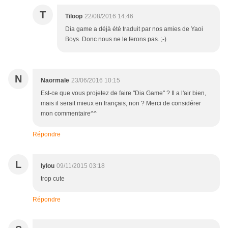
T
Tiloop
22/08/2016 14:46
Dia game a déjà été traduit par nos amies de Yaoi
Boys. Donc nous ne le ferons pas. ;-)
N
Naormale
23/06/2016 10:15
Est-ce que vous projetez de faire "Dia Game" ? Il a l'air bien,
mais il serait mieux en français, non ? Merci de considérer
mon commentaire^^
Répondre
L
lylou
09/11/2015 03:18
trop cute
Répondre