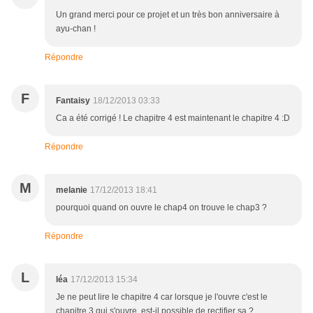
Un grand merci pour ce projet et un très bon anniversaire à
ayu-chan !
Répondre
F
Fantaisy
18/12/2013 03:33
Ca a été corrigé ! Le chapitre 4 est maintenant le chapitre 4 :D
Répondre
M
melanie
17/12/2013 18:41
pourquoi quand on ouvre le chap4 on trouve le chap3 ?
Répondre
L
léa
17/12/2013 15:34
Je ne peut lire le chapitre 4 car lorsque je l'ouvre c'est le
chapitre 3 qui s'ouvre, est-il possible de rectifier sa ?