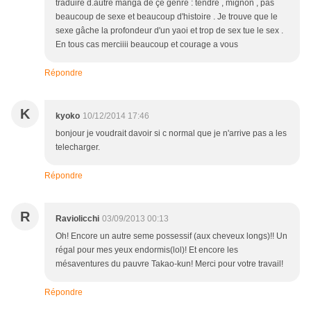
traduire d.autre manga de çe genre : tendre , mignon , pas
beaucoup de sexe et beaucoup d'histoire . Je trouve que le
sexe gâche la profondeur d'un yaoi et trop de sex tue le sex .
En tous cas merciiii beaucoup et courage a vous
Répondre
K
kyoko
10/12/2014 17:46
bonjour je voudrait davoir si c normal que je n'arrive pas a les
telecharger.
Répondre
R
Raviolicchi
03/09/2013 00:13
Oh! Encore un autre seme possessif (aux cheveux longs)!! Un
régal pour mes yeux endormis(lol)! Et encore les
mésaventures du pauvre Takao-kun! Merci pour votre travail!
Répondre