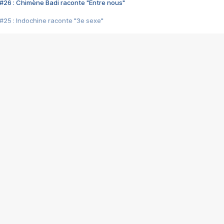
#26 : Chimène Badi raconte "Entre nous"
#25 : Indochine raconte "3e sexe"
#24 : Zaho raconte "C'est chelou"
#23 : Patrick Bruel raconte "Au café des délices"
#22 : Kyo raconte "Le chemin"
#21 : Nolwenn Leroy raconte "Cassé"
#20 : Patrick Hernandez raconte "Born to be alive"
#19 : Lorie raconte "Près de moi"
#18 : Michael Jones raconte "A nos actes manqués" (avec Jean-Jacque
#17 : Khaled raconte "Aïcha"
#16 : Corneille raconte "Parce qu'on vient de loin"
#15 : Indochine raconte "L'aventurier"
14 : Lorie raconte "Sur un air latino"