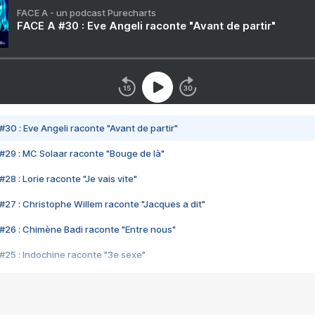
FACE A - un podcast Purecharts
FACE A #30 : Eve Angeli raconte "Avant de partir"
#30 : Eve Angeli raconte "Avant de partir"
#29 : MC Solaar raconte "Bouge de là"
28 : Lorie raconte "Je vais vite"
#27 : Christophe Willem raconte "Jacques a dit"
#26 : Chimène Badi raconte "Entre nous"
#25 : Indochine raconte "3e sexe"
#24 : Zaho raconte "C'est chelou"
#23 : Patrick Bruel raconte "Au café des délices"