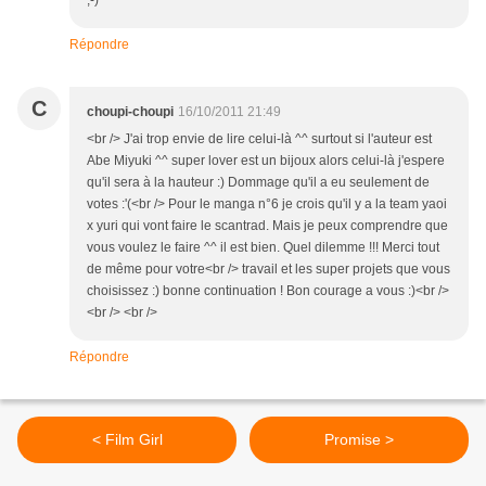
;-)
Répondre
C
choupi-choupi
16/10/2011 21:49
<br /> J'ai trop envie de lire celui-là ^^ surtout si l'auteur est
Abe Miyuki ^^ super lover est un bijoux alors celui-là j'espere
qu'il sera à la hauteur :) Dommage qu'il a eu seulement de
votes :'(<br /> Pour le manga n°6 je crois qu'il y a la team yaoi
x yuri qui vont faire le scantrad. Mais je peux comprendre que
vous voulez le faire ^^ il est bien. Quel dilemme !!! Merci tout
de même pour votre<br /> travail et les super projets que vous
choisissez :) bonne continuation ! Bon courage a vous :)<br />
<br /> <br />
Répondre
< Film Girl
Promise >