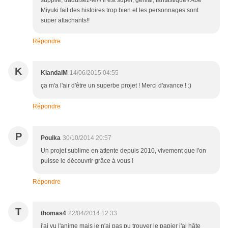
supplie, traduisez-le!!! Il est super, génial, fantastique!! Abe
Miyuki fait des histoires trop bien et les personnages sont
super attachants!!
Répondre
K
KlandalM
14/06/2015 04:55
ça m'a l'air d'être un superbe projet ! Merci d'avance ! :)
Répondre
P
Pouika
30/10/2014 20:57
Un projet sublime en attente depuis 2010, vivement que l'on
puisse le découvrir grâce à vous !
Répondre
T
thomas4
22/04/2014 12:33
j'ai vu l'anime mais je n'ai pas pu trouver le papier j'ai hâte