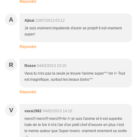
Répondre
A
Ajisai
23/07/2013 03:12
Je suis vraiment impatiente d'avoir se projet! Il est vraiment
super!
Répondre
R
Rosen
04/02/2013 23:10
Vava tu n'es pas la seule je trouve l'anime super^^<br /> Tout
est magnifique, surtout les beaux bisho^^
Répondre
V
vava1982
04/02/2013 14:10
merci!! merci!!! merci!!!<br /> je suis l'anime et il est superbe
hate de le lire il m'a l'air d'un petit chef d'oeuvre en plus c'est
le meme auteur que Super lovers. vraiment vivement sa sortie