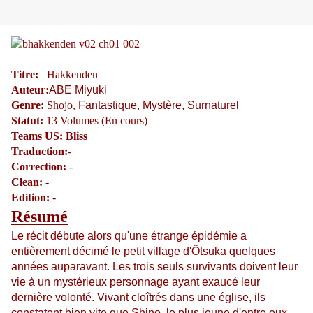
Titre:
Hakkenden
Auteur:
ABE Miyuki
Genre:
Shojo,
Fantastique, Mystère, Surnaturel
Statut:
13 Volumes (En cours)
Teams US:
Bliss
Traduction:
-
Correction:
-
Clean:
-
Edition:
-
Résumé
Le récit débute alors qu'une étrange épidémie a
entièrement décimé le petit village d'Ôtsuka quelques
années auparavant. Les trois seuls survivants doivent leur
vie à un mystérieux personnage ayant exaucé leur
dernière volonté. Vivant cloîtrés dans une église, ils
constatent bien vite que Shino, le plus jeune d'entre eux