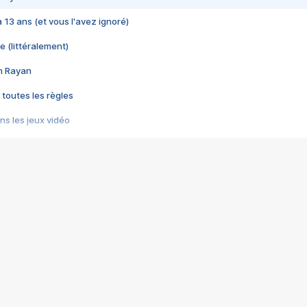
 a 13 ans (et vous l'avez ignoré)
e (littéralement)
im Rayan
 toutes les règles
s les jeux vidéo
us choquant de Rockstar ? - Le scandale BULLY
e plus moche de Steam
du RÊVE tourne au CAUCHEMAR
pendant 8 heures
it… à tort
umiliés par un jeu vidéo
ire - Final Fantasy 8