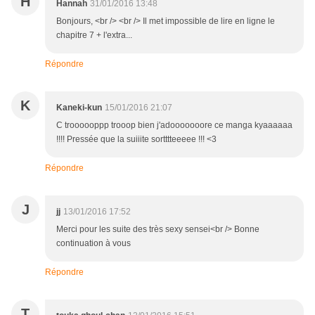
H
Hannah
31/01/2016 13:48
Bonjours, <br /> <br /> Il met impossible de lire en ligne le
chapitre 7 + l'extra...
Répondre
K
Kaneki-kun
15/01/2016 21:07
C troooooppp trooop bien j'adooooooore ce manga kyaaaaaa
!!!! Pressée que la suiiite sortttteeeee !!! <3
Répondre
J
jj
13/01/2016 17:52
Merci pour les suite des très sexy sensei<br /> Bonne
continuation à vous
Répondre
T