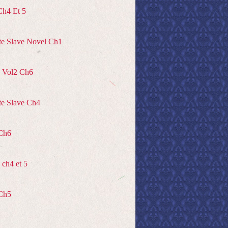
Ch4 Et 5
te Slave Novel Ch1
 Vol2 Ch6
te Slave Ch4
Ch6
ch4 et 5
Ch5