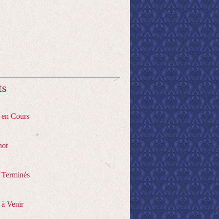
ts
s en Cours
hot
s Terminés
 à Venir