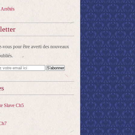
 Arrêtés
etter
vous pour être averti des nouveaux
publiés.
es
te Slave Ch5
Ch7