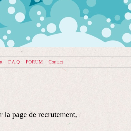
nt
F.A.Q
FORUM
Contact
r la page de recrutement,