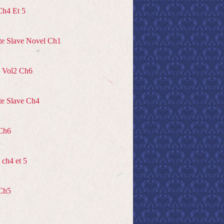
Ch4 Et 5
te Slave Novel Ch1
 Vol2 Ch6
te Slave Ch4
Ch6
ch4 et 5
Ch5