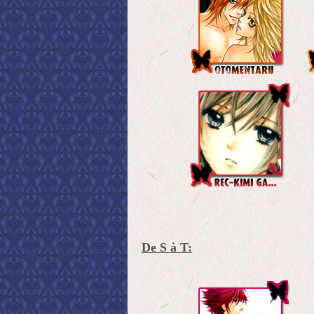
De S à T: