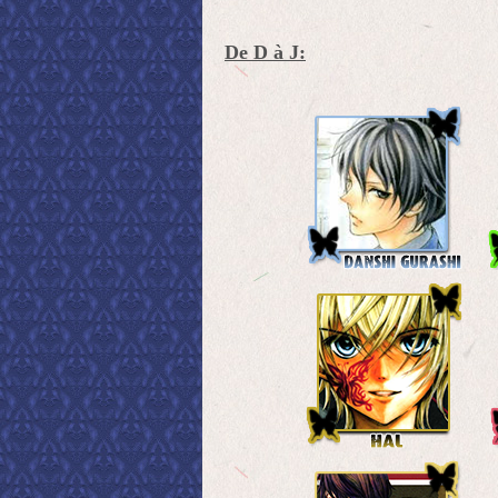
De D à J: