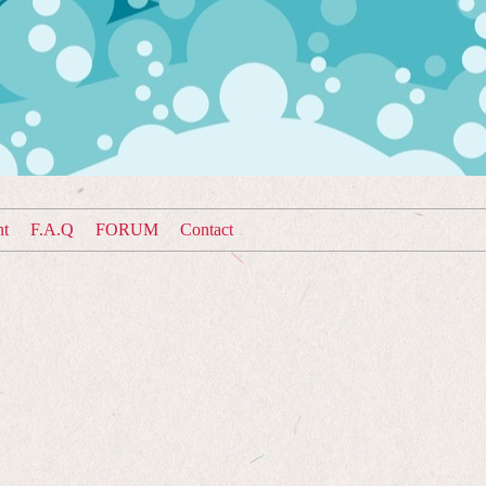
nt
F.A.Q
FORUM
Contact