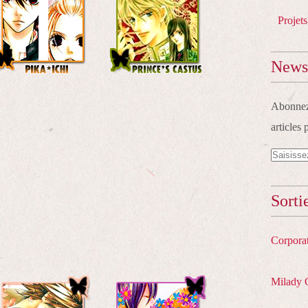
Projets
Newsl
Abonnez-
articles 
Sorti
Corpora
Milady 