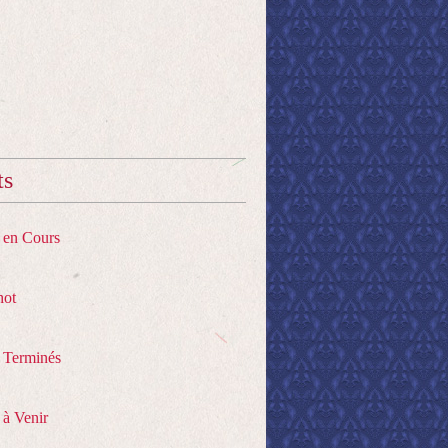
ts
s en Cours
hot
s Terminés
 à Venir