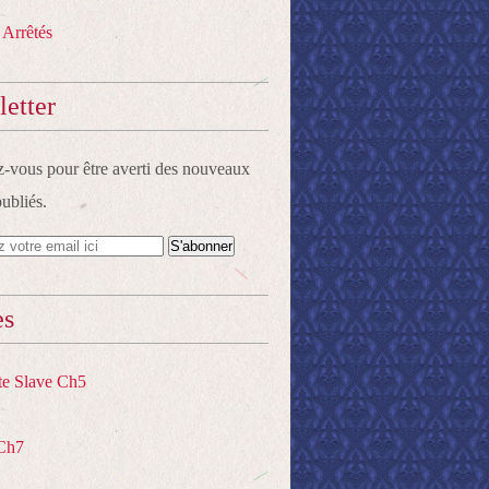
 Arrêtés
etter
vous pour être averti des nouveaux
publiés.
es
te Slave Ch5
Ch7