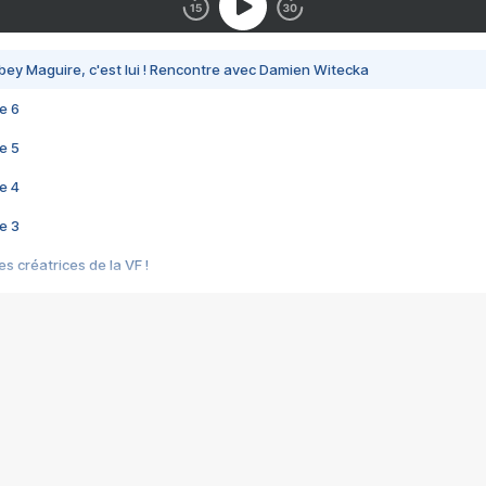
bey Maguire, c'est lui ! Rencontre avec Damien Witecka
e 6
e 5
e 4
e 3
s créatrices de la VF !
e 2
e 1
e Mektoub My Love arrive enfin ! Rencontre avec Shaïn Boumedine et Sal
i : après Toni en famille
elle réalise le bouleversant Dites lui que je l'aime