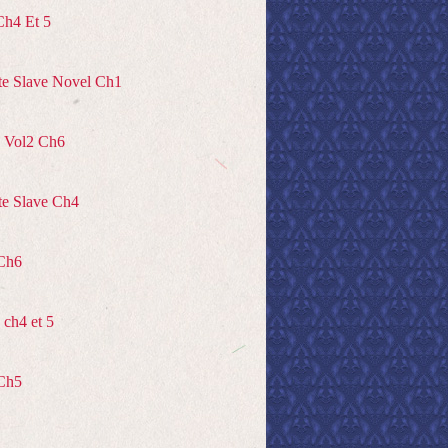
Ch4 Et 5
te Slave Novel Ch1
 Vol2 Ch6
te Slave Ch4
Ch6
ch4 et 5
Ch5