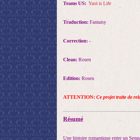
Teams US:
Yaoi is Life
Traduction:
Fantaisy
Correction:
-
Clean:
Rosen
Edition:
Rosen
ATTENTION:
Ce projet traite de re
Résumé
Une histoire romantique entre un Sen