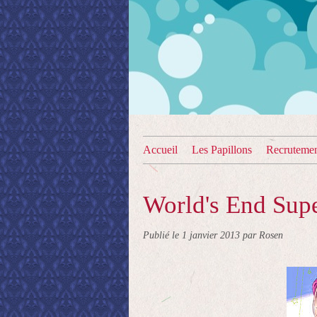
Accueil
Les Papillons
Recruteme
World's End Sup
Publié le
1 janvier 2013
par Rosen