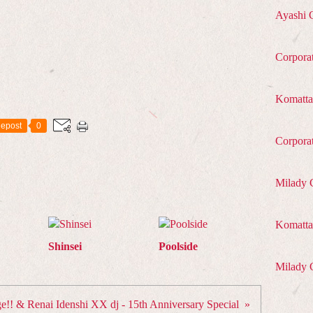
Ayashi 
Corpora
Komatta
epost
0
Corpora
Milady 
Komatta 
Shinsei
Poolside
Milady 
e!! & Renai Idenshi XX dj - 15th Anniversary Special