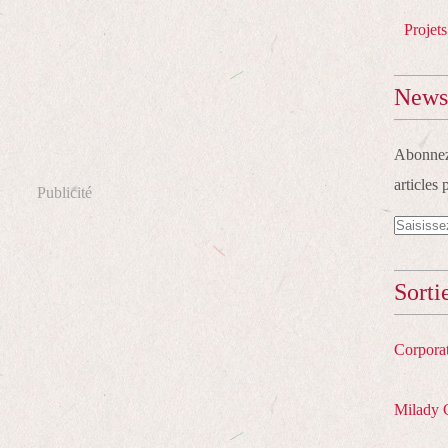
Projets
Newsl
Abonnez-
articles 
Publicité
Sorti
Corpora
Milady 