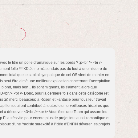
vec le titre un poile dramatique sur les bords ? ;p<br /> <br />
ment folle !!!! XD Je ne m'attendais pas du tout à une histoire de
lement total que le capital sympatique de cet OS vient de monter en
is peut être aimé une meilleur explication concernant l'acceptation
blond, mais bon... Ils sont mignons, ils s'aiment, alors que
<br /> <br /> Donc, pour la dernière fois dans cette catégorie (et
s ;p) merci beaucoup à Rosen et Fantasie pour tous leur travail
 Papillons qui ont contribué à toutes les merveilleuses histoires que
re et à découvrir <3<br /> <br /> Vous êtes une Team qui assure les
! ;p Et a très vite pour encore plus de projet tout aussi romantique et
s bisoux d'une Yaoiste surexcité à l'idée d'ENFIN dévorer les projets