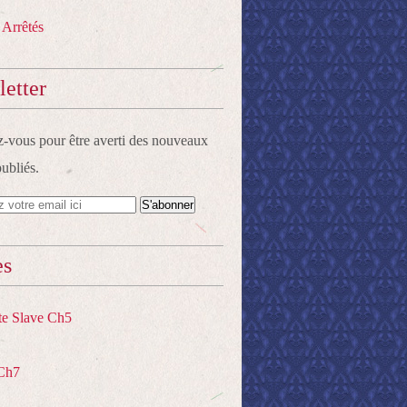
 Arrêtés
etter
vous pour être averti des nouveaux
publiés.
es
te Slave Ch5
Ch7