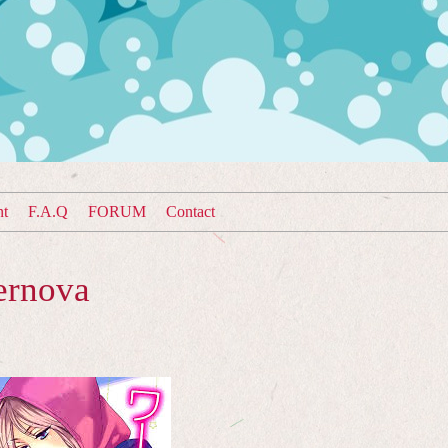
nt
F.A.Q
FORUM
Contact
ernova