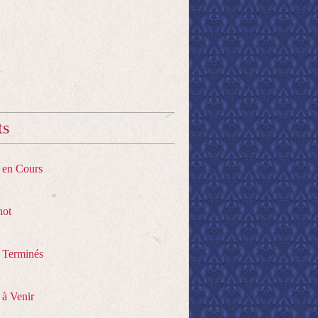
ts
s en Cours
hot
s Terminés
 à Venir