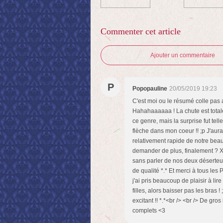
Commenter cet article
Ajouter un commentaire
P
Popopauline
20/05/2019 19:23
C'est moi ou le résumé colle pas a
Hahahaaaaaa ! La chute est totale
ce genre, mais la surprise fut tel
flèche dans mon coeur !! ;p J'aura
relativement rapide de notre beau 
demander de plus, finalement ? XD
sans parler de nos deux déserteur
de qualité *.* Et merci à tous les
j'ai pris beaucoup de plaisir à li
filles, alors baisser pas les bras 
excitant !! *.*<br /> <br /> De gro
complets <3