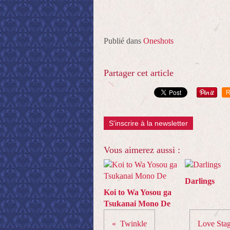
Publié dans
Oneshots
Partager cet article
R
S'inscrire à la newsletter
Vous aimerez aussi :
Darlings
Koi to Wa Yosou ga
Tsukanai Mono De
Twinkle
Love Stag