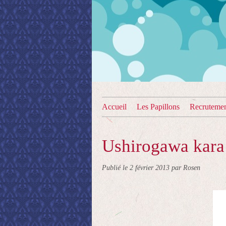
Accueil
Les Papillons
Recruteme
Ushirogawa kara
Publié le
2 février 2013
par Rosen