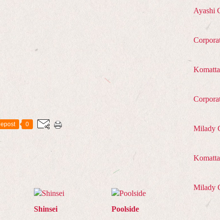
Ayashi 
Corpora
Komatta
Corpora
epost
0
Milady 
Komatta 
Milady 
Shinsei
Poolside