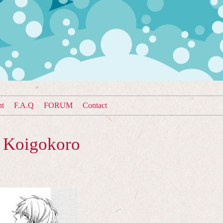
nt
F.A.Q
FORUM
Contact
 Koigokoro