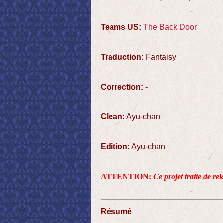
Teams US:
The Back Door
Traduction:
Fantaisy
Correction:
-
Clean:
Ayu-chan
Edition:
Ayu-chan
ATTENTION:
Ce projet traite de re
Résumé