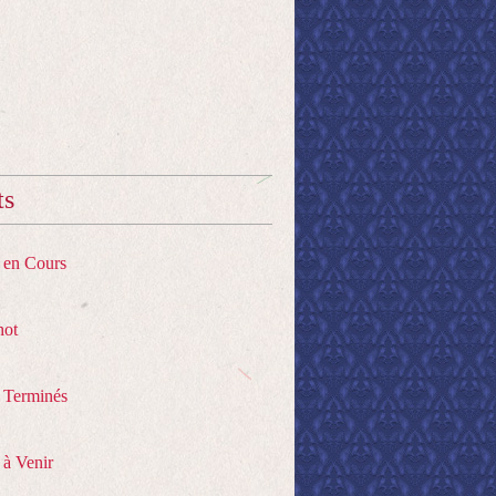
ts
s en Cours
hot
s Terminés
 à Venir