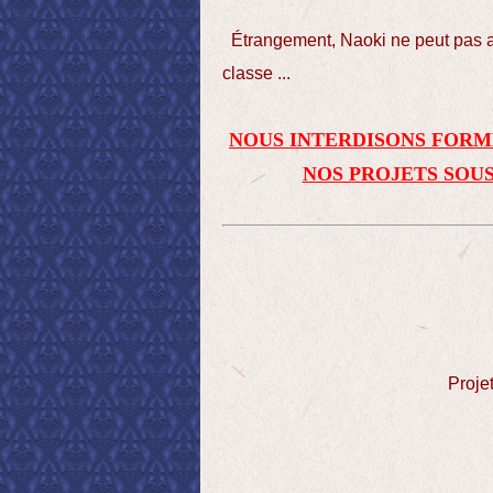
Étrangement
, Naoki
ne peut pas
classe
...
NOUS INTERDISONS FORM
NOS PROJETS SOUS
Projet te