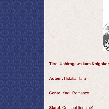
Titre: Ushirogawa kara Koigoko
Auteur:
Hidaka Haru
Genre:
Yaoi, Romance
Statut:
Oneshot (terminé)