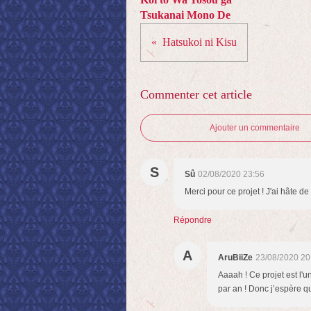
Tsukanai Mono De
Hatsukoi ni Kisu
Commenter cet article
Ajouter un commentaire
S
Sû
02/08/2020 23:56
Merci pour ce projet ! J'ai hâte de l
Répondre
A
AruBiiZe
23/08/2020 20
Aaaah ! Ce projet est l'u
par an ! Donc j’espère qu