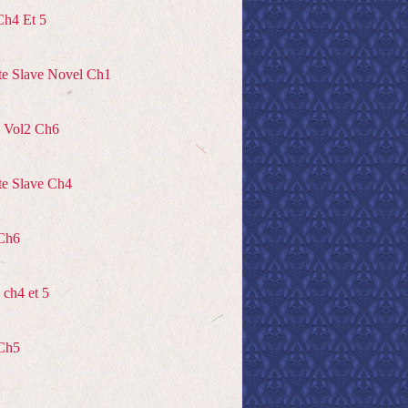
Ch4 Et 5
te Slave Novel Ch1
 Vol2 Ch6
te Slave Ch4
Ch6
ch4 et 5
Ch5