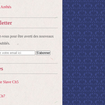
 Arrêtés
etter
vous pour être averti des nouveaux
publiés.
es
te Slave Ch5
Ch7