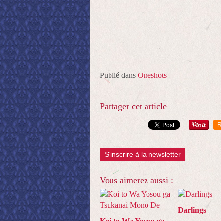
Publié dans
Oneshots
Partager cet article
R
S'inscrire à la newsletter
Vous aimerez aussi :
Darlings
Koi to Wa Yosou ga