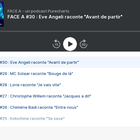
FACE A - un podcast Purecharts
FACE A #30 : Eve Angeli raconte "Avant de partir"
#30 : Eve Angeli raconte "Avant de partir"
#29 : MC Solaar raconte "Bouge de là"
28 : Lorie raconte "Je vais vite"
#27 : Christophe Willem raconte "Jacques a dit"
#26 : Chimène Badi raconte "Entre nous"
#25 : Indochine raconte "3e sexe"
#24 : Zaho raconte "C'est chelou"