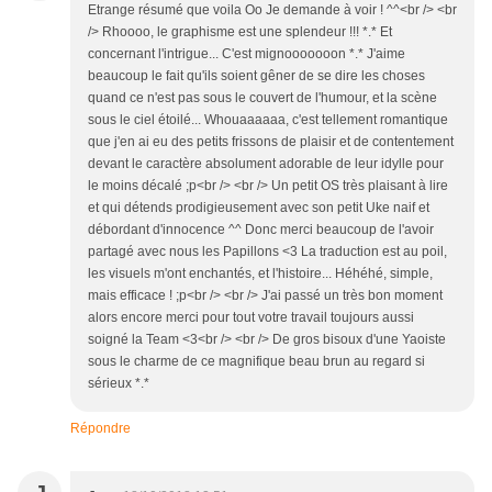
Etrange résumé que voila Oo Je demande à voir ! ^^<br /> <br
/> Rhoooo, le graphisme est une splendeur !!! *.* Et
concernant l'intrigue... C'est mignooooooon *.* J'aime
beaucoup le fait qu'ils soient gêner de se dire les choses
quand ce n'est pas sous le couvert de l'humour, et la scène
sous le ciel étoilé... Whouaaaaaa, c'est tellement romantique
que j'en ai eu des petits frissons de plaisir et de contentement
devant le caractère absolument adorable de leur idylle pour
le moins décalé ;p<br /> <br /> Un petit OS très plaisant à lire
et qui détends prodigieusement avec son petit Uke naif et
débordant d'innocence ^^ Donc merci beaucoup de l'avoir
partagé avec nous les Papillons <3 La traduction est au poil,
les visuels m'ont enchantés, et l'histoire... Héhéhé, simple,
mais efficace ! ;p<br /> <br /> J'ai passé un très bon moment
alors encore merci pour tout votre travail toujours aussi
soigné la Team <3<br /> <br /> De gros bisoux d'une Yaoiste
sous le charme de ce magnifique beau brun au regard si
sérieux *.*
Répondre