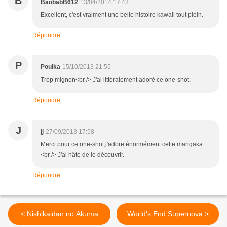
B
BaobabB612
13/04/2014 17:43
Excellent, c'est vraiment une belle histoire kawaii tout plein.
Répondre
P
Pouika
15/10/2013 21:55
Trop mignon<br /> J'ai littéralement adoré ce one-shot.
Répondre
J
jj
27/09/2013 17:58
Merci pour ce one-shot,j'adore énormément cette mangaka.
<br /> J'ai hâte de le découvrir.
Répondre
< Nishikaidan no Akuma
World's End Supernova >